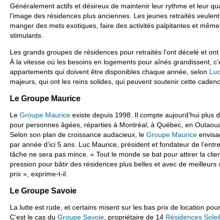
Généralement actifs et désireux de maintenir leur rythme et leur quali
l’image des résidences plus anciennes. Les jeunes retraités veulen
manger des mets exotiques, faire des activités palpitantes et même 
stimulants.
Les grands groupes de résidences pour retraités l’ont décelé et ont 
À la vitesse où les besoins en logements pour aînés grandissent, c
appartements qui doivent être disponibles chaque année, selon
Luc
majeurs, qui ont les reins solides, qui peuvent soutenir cette caden
Le Groupe Maurice
Le
Groupe Maurice
existe depuis 1998. Il compte aujourd’hui plus 
pour personnes âgées, réparties à Montréal, à Québec, en Outaouai
Selon son plan de croissance audacieux, le
Groupe Maurice
envisag
par année d’ici 5 ans. Luc Maurice, président et fondateur de l’entrep
tâche ne sera pas mince. « Tout le monde se bat pour attirer la clie
pression pour bâtir des résidences plus belles et avec de meilleur
prix », exprime-t-il.
Le Groupe Savoie
La lutte est rude, et certains misent sur les bas prix de location pou
C’est le cas du
Groupe Savoie
, propriétaire de 14
Résidences Solei