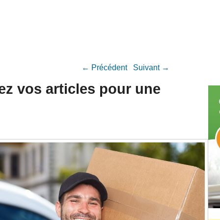
Navigation Article
←
Précédent
Suivant
→
z vos articles pour une