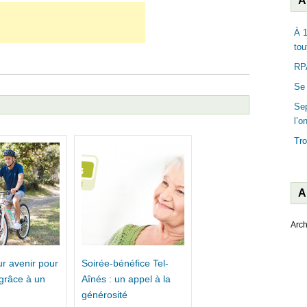
A
À 1
tou
RPA
Se 
Sep
l’o
Tro
A
Arch
ur avenir pour
Soirée-bénéfice Tel-
 grâce à un
Aînés : un appel à la
!
générosité