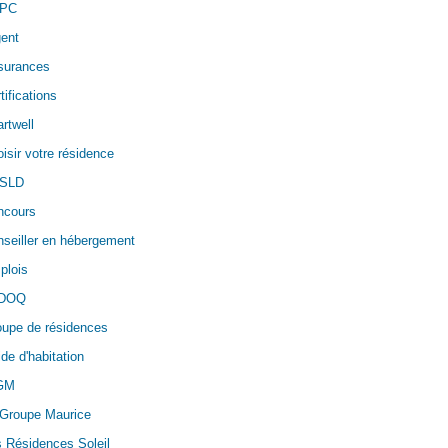
PC
ent
surances
tifications
rtwell
isir votre résidence
SLD
ncours
seiller en hébergement
plois
DOQ
oupe de résidences
de d'habitation
GM
 Groupe Maurice
 Résidences Soleil