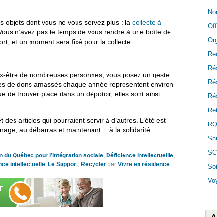
Nou
 objets dont vous ne vous servez plus : la
collecte à
Off
 Vous n’avez pas le temps de vous rendre à une boîte de
Or
t, et un moment sera fixé pour la collecte.
Re
Ré
ux-être de nombreuses personnes, vous posez un geste
Ré
ettes de dons amassés chaque année représentent environ
 de trouver place dans un dépotoir, elles sont ainsi
Rés
Ret
des articles qui pourraient servir à d’autres. L’été est
RQ
nage, au débarras et maintenant… à la solidarité
San
SC
n du Québec pour l’intégration sociale
,
Déficience intellectuellle
,
nce intellectuelle
,
Le Support
,
Recycler
par
Vivre en résidence
Soi
Vo