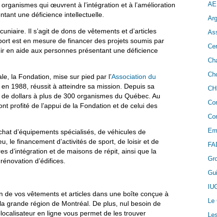
AE
 organismes qui œuvrent à l’intégration et à l’amélioration
tant une déficience intellectuelle.
Arg
uniaire. Il s’agit de dons de vêtements et d’articles
As
port est en mesure de financer des projets soumis par
Cer
nir en aide aux personnes présentant une déficience
Cha
Cho
, la Fondation, mise sur pied par l’
Association du
 en 1988, réussit à atteindre sa mission. Depuis sa
CH
s de dollars à plus de 300 organismes du Québec. Au
Co
 ont profité de l’appui de la Fondation et de celui des
Con
Em
achat d’équipements spécialisés, de véhicules de
jeu, le financement d’activités de sport, de loisir et de
FA
s d’intégration et de maisons de répit, ainsi que la
Gr
rénovation d’édifices.
Gui
IU
don de vos vêtements et articles dans une boîte conçue à
Le
 la grande région de Montréal. De plus, nul besoin de
éolocalisateur en ligne vous permet de les trouver
Les