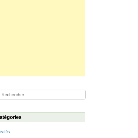
hercher
atégories
ivités