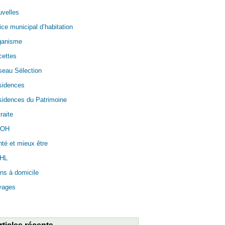
velles
ice municipal d’habitation
ganisme
cettes
seau Sélection
sidences
idences du Patrimoine
raite
OH
té et mieux être
HL
ns à domicile
yages