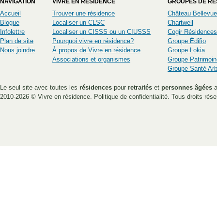
NAVIGATION
VIVRE EN RÉSIDENCE
GROUPES DE RÉ
Accueil
Trouver une résidence
Château Bellevue
Blogue
Localiser un CLSC
Chartwell
Infolettre
Localiser un CISSS ou un CIUSSS
Cogir Résidences
Plan de site
Pourquoi vivre en résidence?
Groupe Édifio
Nous joindre
À propos de Vivre en résidence
Groupe Lokia
Associations et organismes
Groupe Patrimoin
Groupe Santé Ar
Le seul site avec toutes les
résidences
pour
retraités
et
personnes âgées
a
2010-2026 ©
Vivre en résidence
.
Politique de confidentialité
. Tous droits rése