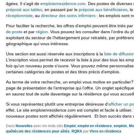
âgées. Il s’agit de
emploienresidence.com
. Des postes de diverses
préposé aux tables
, en passant par le
préposé aux bénéficiaires
, l
réceptionniste
, au
directeur des soins infirmiers
: les emplois sont n
Pour faciliter la recherche, les offres d’emploi peuvent être triés pa
de poste
et par
région
. Vous pouvez les consulter dans l’ordre du pl
exploitant du secteur de l’hébergement pour retraités, par préféren
géographique qui vous intéresse.
Une section est aussi réservée aux inscriptions à la
liste de diffusio
L’inscription vous permet de recevoir la liste à jour des tous les em
fois qu’un nouveau poste s’ouvre. Vous pouvez même personnalise
certaines catégories de postes et des titres précis d’emplois.
Au terme de votre recherche, un emploi vous motive en particulier
page de présentation de l’entreprise qui l’offre. Un onglet spécifiqu
en saurez tout de suite davantage sur la résidence qui vous accueill
Si vous représentez plutôt une entreprise désireuse d’
afficher un p
effet. Le site emploienresidence.com est complet et facile à utiliser.
nouveaux postes sont affichés régulièrement. Et bon succès dans 
Dans
Nouvelles
avec les mots clés
Emploi
,
emploi en résidence
,
emplois
,
Mo
québécois des résidences pour aînés
,
RQRA
par
Vivre en résidence