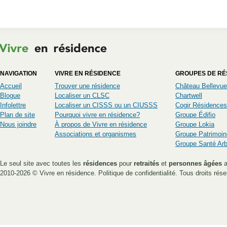
NAVIGATION
VIVRE EN RÉSIDENCE
GROUPES DE RÉ
Accueil
Trouver une résidence
Château Bellevue
Blogue
Localiser un CLSC
Chartwell
Infolettre
Localiser un CISSS ou un CIUSSS
Cogir Résidences
Plan de site
Pourquoi vivre en résidence?
Groupe Édifio
Nous joindre
À propos de Vivre en résidence
Groupe Lokia
Associations et organismes
Groupe Patrimoin
Groupe Santé Ar
Le seul site avec toutes les
résidences
pour
retraités
et
personnes âgées
a
2010-2026 ©
Vivre en résidence
.
Politique de confidentialité
. Tous droits rése