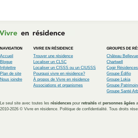
NAVIGATION
VIVRE EN RÉSIDENCE
GROUPES DE RÉ
Accueil
Trouver une résidence
Château Bellevue
Blogue
Localiser un CLSC
Chartwell
Infolettre
Localiser un CISSS ou un CIUSSS
Cogir Résidences
Plan de site
Pourquoi vivre en résidence?
Groupe Édifio
Nous joindre
À propos de Vivre en résidence
Groupe Lokia
Associations et organismes
Groupe Patrimoin
Groupe Santé Ar
Le seul site avec toutes les
résidences
pour
retraités
et
personnes âgées
a
2010-2026 ©
Vivre en résidence
.
Politique de confidentialité
. Tous droits rése