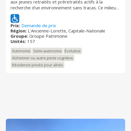
aux jeunes retraités et préretraités actifs à la
recherche d'un environnement sans tracas. Ce milieu
de vie propose un mode de vie de qualité, adapté aux
exigences des retraités d’aujourd’hui. Il permet de
profiter enfin de chaque moment présent! VISITE SUR
Prix:
Demande de prix
Région:
L'Ancienne-Lorette, Capitale-Nationale
RENDEZ-VOUS!
Groupe:
Groupe Patrimoine
Unités:
157
Autonome
Semi-autonome
Évolutive
Alzheimer ou autre perte cognitive
Résidence privée pour aînés