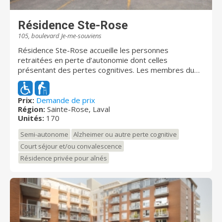
Résidence Ste-Rose
105, boulevard Je-me-souviens
Résidence Ste-Rose accueille les personnes
retraitées en perte d’autonomie dont celles
présentant des pertes cognitives. Les membres du
personnel ont à coeur le bien-être et le confort des
résidents. Ils sont chaleureux et se feront un plaisir de
vous accueillir! Résidence Ste-Rose se situe à Laval, et
Prix:
Demande de prix
Région:
Sainte-Rose, Laval
ce, près de plusieurs services, tels que des centres
Unités:
170
de santé, des magasins, des restaurants et plusieurs
autres.
Semi-autonome
Alzheimer ou autre perte cognitive
Court séjour et/ou convalescence
Résidence privée pour aînés