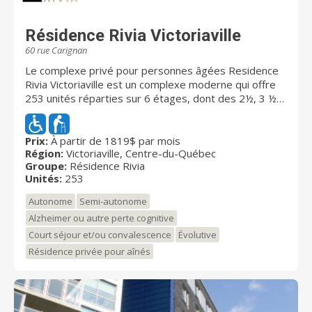
Résidence Rivia Victoriaville
60 rue Carignan
Le complexe privé pour personnes âgées Residence
Rivia Victoriaville est un complexe moderne qui offre
253 unités réparties sur 6 étages, dont des 2½, 3 ½
et 4 ½ contemporains et lumineux au coeur du centre-
ville de Victoriaville. Chaque unité dispose d’une
grande fenestration pour laisser entrer un maximum
Prix:
À partir de 1819$ par mois
Région:
Victoriaville, Centre-du-Québec
de lumière naturelle, d’un balcon pour profiter des
Groupe:
Résidence Rivia
beaux jours et d’une insonorisation supérieure pour
Unités:
253
plus de tranquillité. Pour ceux nécessitant plus de
services d’assistance, 34 chambres sont disponibles
Autonome
Semi-autonome
avec la formule d’hébergement évolutif dans l'unité de
Alzheimer ou autre perte cognitive
soins avec portes codées. Il est également possible
Court séjour et/ou convalescence
Évolutive
d’être hébergé dans l’unité de soins pendant un
séjour de courte durée, que ce soit pour se rétablir
Résidence privée pour aînés
d’une hospitalisation, pour offrir un répit à un proche
aidant ou tout simplement pour faire l’essai de la vie
en complexe pour retraités. De nombreuses
commodités sont offertes à l'intérieur du complexe