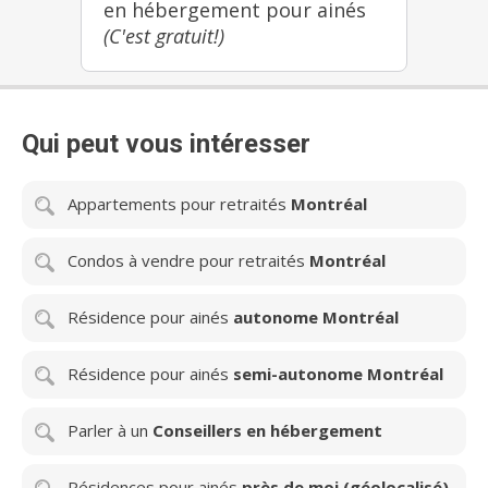
le respect et la communication ainsi que l’entraide
en hébergement pour ainés
L’attitude positive avec nos résidents : compassion,
(C'est gratuit!)
patience, douceur, réconfort, professionnalisme,
vouvoiement, respect de la dignité, sourire et un grain
de bonheur La fiabilité est la capacité de pouvoir
compter sur assiduité de l’équipe et le dévouement
au travail La qualité des services c’est d’accomplir les
Qui peut vous intéresser
tâches avec soin, de manière autonome,
professionnelle et consciencieuse dans les temps
requis.
Appartements pour retraités
Montréal
Condos à vendre pour retraités
Montréal
Résidence pour ainés
autonome Montréal
Résidence pour ainés
semi-autonome Montréal
Parler à un
Conseillers en hébergement
Résidences pour ainés
près de moi (géolocalisé)