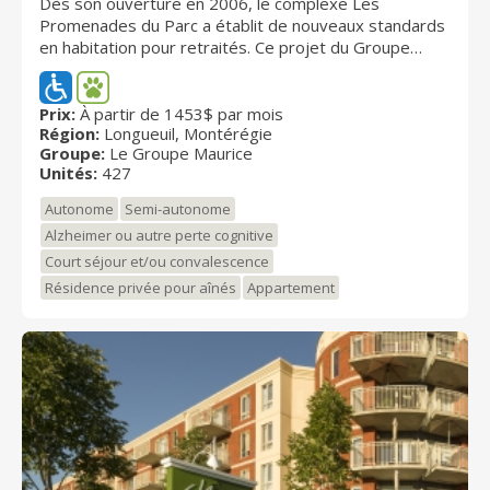
Dès son ouverture en 2006, le complexe Les
Promenades du Parc a établit de nouveaux standards
en habitation pour retraités. Ce projet du Groupe
Maurice offrait enfin la possibilité d'acheter ou de
louer son unité tout en profitant des avantages de la
vie en résidence : une première au Québec!
Prix:
À partir de 1453$ par mois
Région:
Longueuil, Montérégie
Récipiendaire du prix d'excellence en immobilier de
Groupe:
Le Groupe Maurice
l'Institut de développement urbain du Québec (IDU)
Unités:
427
en 2007, ce complexe résidentiel novateur jouit d'une
notoriété incontestée. Situé au coeur d'un
Autonome
Semi-autonome
environnement privilégié à Longueuil, Les
Alzheimer ou autre perte cognitive
Promenades du Parc vous propose un milieu de vie
Court séjour et/ou convalescence
dynamique et une diversité de services favorisant la
tranquilité d'esprit et le mieux-être, tels que vous les
Résidence privée pour aînés
Appartement
concevez maintenant, et pour l'avenir. Prix
d’Excellence en Immobilier – 2007 Catégorie multi-
résidentiel Institut de Développement Urbain