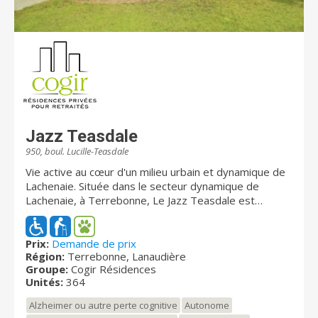
Jazz Teasdale
950, boul. Lucille-Teasdale
Vie active au cœur d'un milieu urbain et dynamique de
Lachenaie. Située dans le secteur dynamique de
Lachenaie, à Terrebonne, Le Jazz Teasdale est
l’endroit idéal pour profiter de la vie et rester impliqué
dans la communauté, à proximité de vos proches. De
nombreux services et commerces sont à proximité, y
Prix:
Demande de prix
Région:
Terrebonne, Lanaudière
compris l’Hôpital Pierre-Le Gardeur. Le Jazz Teasdale
Groupe:
Cogir Résidences
est un complexe moderne et haut de gamme,
Unités:
364
comprenant 564 appartements répartis sur seize
étages, destinés aux retraités actifs. Nous disposons
Alzheimer ou autre perte cognitive
Autonome
également de 32 studios destinés aux retraités semi-