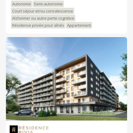
Autonome
Semi-autonome
climatisées réparties sur cinq étages où le confort et
l'espace se rencontrent.
Court séjour et/ou convalescence
Alzheimer ou autre perte cognitive
Résidence privée pour aînés
Appartement