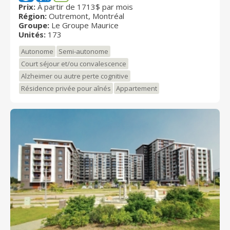
de tous les plaisirs liés à la retraite, dans un complexe
Prix:
À partir de 1713$ par mois
Région:
Outremont, Montréal
où sécurité, liberté et bien-être sont des priorités. Le
Groupe:
Le Groupe Maurice
bonheur est à votre Image, que vous soyez actif ou
Unités:
173
contemplatif, sportif ou artiste. Bienvenue chez vous !
Autonome
Semi-autonome
Court séjour et/ou convalescence
Alzheimer ou autre perte cognitive
Résidence privée pour aînés
Appartement