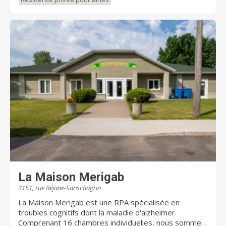
vous garder actif et épanoui. Avec un terrain de 14
millions de pieds carrés, les possibilités sont tout
simplement infinies. C’est un retour aux sources :
pêche sur lac, agriculture, sériciculture et jardinage.
Les immenses espaces verdoyants vous feront
reprendre contact avec vos 5 sens, c’est le retour à la
vraie vie. Plusieurs espaces de réception disponibles
pour que vous puissiez accueillir vos proches dans un
environnement accueillant et chaleureux. Notre
mission : vous offrir un milieu de vie qui vise
l’harmonie, le bien-être et le développement de
chacun et ce, dans un environnement à couper le
souffle. Vivre chaque moment sera votre unique
préoccupation.
La Maison Merigab
3151, rue Réjane-Sanschagrin
La Maison Merigab est une RPA spécialisée en
troubles cognitifs dont la maladie d'alzheimer.
Comprenant 16 chambres individuelles, nous sommes