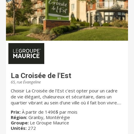
La Croisée de l'Est
65, rue Évangeline
Choisir La Croisée de l'Est c'est opter pour un cadre
de vie élégant, chaleureux et sécuritaire, dans un
quartier vibrant au sein d'une ville où il fait bon vivre.
Situé face au plus important centre commercial de la
Prix:
À partir de 1496$ par mois
région, à distance de marche de tous les services,
Région:
Granby, Montérégie
cette nouvelle résidence pour retraités est entouré
Groupe:
Le Groupe Maurice
de ravissants jardins dont les couleurs varient au gré
Unités:
272
des saisons. La Croisée de l'Est propose 272 unités