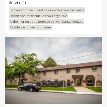
Unités:
18
les personnes faisant de l'errance. (Portes codées et
grande cours avec potagers, cloturée) Pour avoir une
Semi-autonome
Court séjour et/ou convalescence
meilleure idée de qui nous sommes, suivez nous sur
Déficience intellectuelle et\ou physique
facebook :
Alzheimer ou autre perte cognitive
Santé mentale
https://www.facebook.com/HavreSaintMaurice/ Venez
nous rencontrer!
Résidence privée pour aînés