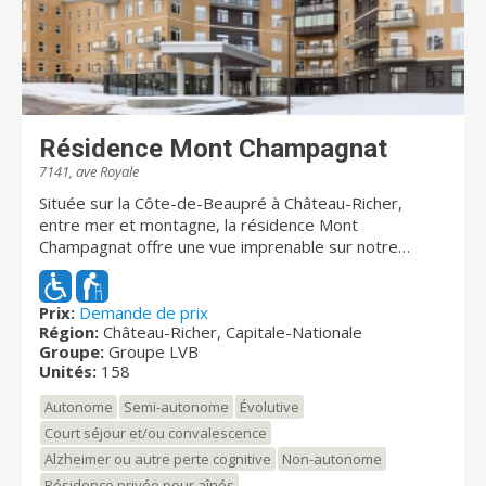
en toute intimité dans une salle à dîner spécialement
aménagée pour l’occasion. Autant d’éléments qui
favorisent l’autonomie sous toutes ses formes.
Résidence Mont Champagnat
7141, ave Royale
Située sur la Côte-de-Beaupré à Château-Richer,
entre mer et montagne, la résidence Mont
Champagnat offre une vue imprenable sur notre
majestueux fleuve St-Laurent. Un milieu de vie
inspirant situé en pleine nature et à quelques minutes
du centre-ville de Québec. Résidence évolutive pour
Prix:
Demande de prix
Région:
Château-Richer, Capitale-Nationale
personnes âgées autonomes et en perte
Groupe:
Groupe LVB
d'autonomie, elle offre des soins et services de
Unités:
158
qualité supérieure répondant au besoin de chaque
résident. Sécurité des logements, équipements
Autonome
Semi-autonome
Évolutive
spécialisés, qualité des repas, personnel
Court séjour et/ou convalescence
professionnel et attentionné offrant un milieu de vie
Alzheimer ou autre perte cognitive
Non-autonome
humain et réconfortant. Une panoplie d’activités
divertissantes sont mises sur pied permettant de
Résidence privée pour aînés