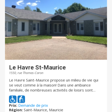
Le Havre St-Maurice
1550, rue Thomas-Caron
Le Havre Saint-Maurice propose un milieu de vie qui
se veut comme à la maison! Dans une ambiance
familiale, de nombreuses activités de loisirs sont
offertes. Nous sommes fiers de vous offrir des
services personalisés adaptés aux personnes vivants
avec des troubles cognitifs et de démence. Nous
Prix:
Demande de prix
Région:
Saint-Maurice, Mauricie
sommes certifiés comme résidence sécuritaire pour