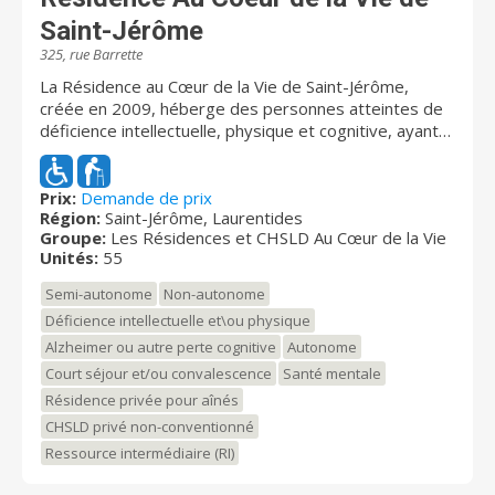
Saint-Jérôme
325, rue Barrette
La Résidence au Cœur de la Vie de Saint-Jérôme,
créée en 2009, héberge des personnes atteintes de
déficience intellectuelle, physique et cognitive, ayant
des besoins d’assistance et de soins. Toutes les
chambres (simples ou doubles) sont équipées de
commodités et accessoires contribuant à agrémenter
Prix:
Demande de prix
Région:
Saint-Jérôme, Laurentides
le séjour de nos résidents. Les résidents jouissent de
Groupe:
Les Résidences et CHSLD Au Cœur de la Vie
soins et services de qualité offerts par un personnel
Unités:
55
compétent et professionnel, le tout dans un
environnement sain et sécuritaire. Les Résidences au
Semi-autonome
Non-autonome
Cœur de la Vie sont agréées par le Conseil Québécois
Déficience intellectuelle et\ou physique
d’Agrément (CQA) et sont membres de l'Association
Alzheimer ou autre perte cognitive
Autonome
des ressources intermédiaires d'hébergement du
Québec (ARIHQ).
Court séjour et/ou convalescence
Santé mentale
Résidence privée pour aînés
CHSLD privé non-conventionné
Ressource intermédiaire (RI)