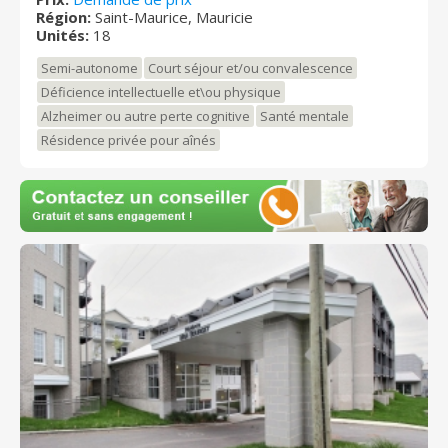
Région:
Saint-Maurice, Mauricie
sommes certifiés comme résidence sécuritaire pour
Unités:
18
les personnes faisant de l'errance. (Portes codées et
grande cours avec potagers, cloturée) Pour avoir une
Semi-autonome
Court séjour et/ou convalescence
meilleure idée de qui nous sommes, suivez nous sur
Déficience intellectuelle et\ou physique
facebook :
Alzheimer ou autre perte cognitive
Santé mentale
https://www.facebook.com/HavreSaintMaurice/ Venez
nous rencontrer!
Résidence privée pour aînés