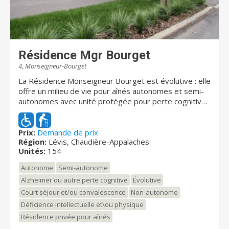
Résidence Mgr Bourget
4, Monseigneur-Bourget
La Résidence Monseigneur Bourget est évolutive : elle
offre un milieu de vie pour aînés autonomes et semi-
autonomes avec unité protégée pour perte cognitive.
Elle se distingue par son approche humaine et son
ambiance familiale chaleureuse. Située à l'angle des
rues Saint-Joseph et Mgr Bourget à Lévis, vous
Prix:
Demande de prix
Région:
Lévis, Chaudière-Appalaches
bénéficierez d'une vue sur le fleuve et profiterez
Unités:
154
d'une magnifique terrasse. Grâce à un personnel
attentif, dévoué et cumulant plusieurs années
Autonome
Semi-autonome
d'expertise dans le domaine, vous trouverez un
Alzheimer ou autre perte cognitive
Évolutive
nouveau chez-vous à votre image. Soucieux de votre
Court séjour et/ou convalescence
Non-autonome
bien-être, nous vous offrirons des services
personnalisés et des soins continus qui évolueront au
Déficience intellectuelle et\ou physique
rythme de vos besoins. La résidence est entièrement
Résidence privée pour aînés
giclée pour une sécurité maximale.