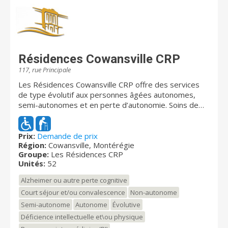
Résidences Cowansville CRP
117, rue Principale
Les Résidences Cowansville CRP offre des services
de type évolutif aux personnes âgées autonomes,
semi-autonomes et en perte d’autonomie. Soins de
convalescence aussi offerts ainsi que des soins
palliatifs. Nous nous engageons à suivre l’évolution du
client et à s’adapter aux besoins de celui-ci. Le suivi
Prix:
Demande de prix
Région:
Cowansville, Montérégie
rigoureux de notre médecin pratiquant saura dissiper
Groupe:
Les Résidences CRP
toute inquiétude. Afin de vous offrir l’assurance d’une
Unités:
52
qualité supérieure en matière de confort, de sécurité
et de services, Les Résidences Cowansville CRP est
Alzheimer ou autre perte cognitive
certifiée par l'agence de santé et de services sociaux
Court séjour et/ou convalescence
Non-autonome
de la Montérégie. Nous sommes fière de pouvoir
Semi-autonome
Autonome
Évolutive
offrir des services complets, adaptés et évolutifs !! Il
s’agit d’un concept unique et novateur en matière de
Déficience intellectuelle et\ou physique
santé et de services sociaux pour les aînés