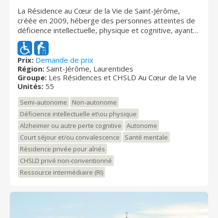
La Résidence au Cœur de la Vie de Saint-Jérôme,
créée en 2009, héberge des personnes atteintes de
déficience intellectuelle, physique et cognitive, ayant
des besoins d’assistance et de soins. Toutes les
chambres (simples ou doubles) sont équipées de
commodités et accessoires contribuant à agrémenter
Prix:
Demande de prix
Région:
Saint-Jérôme, Laurentides
le séjour de nos résidents. Les résidents jouissent de
Groupe:
Les Résidences et CHSLD Au Cœur de la Vie
soins et services de qualité offerts par un personnel
Unités:
55
compétent et professionnel, le tout dans un
environnement sain et sécuritaire. Les Résidences au
Semi-autonome
Non-autonome
Cœur de la Vie sont agréées par le Conseil Québécois
Déficience intellectuelle et\ou physique
d’Agrément (CQA) et sont membres de l'Association
Alzheimer ou autre perte cognitive
Autonome
des ressources intermédiaires d'hébergement du
Québec (ARIHQ).
Court séjour et/ou convalescence
Santé mentale
Résidence privée pour aînés
CHSLD privé non-conventionné
Ressource intermédiaire (RI)