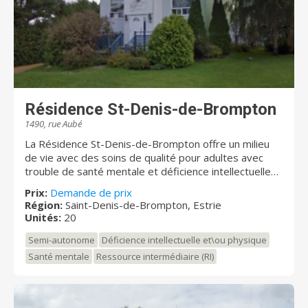
Résidences CRP.com Bien plus que de simples
résidences ! Gérard Borel, Directeur général à St-
césaire et Cowansville
Résidence St-Denis-de-Brompton
1490, rue Aubé
La Résidence St-Denis-de-Brompton offre un milieu
de vie avec des soins de qualité pour adultes avec
trouble de santé mentale et déficience intellectuelle
dans un lieu de campagne tout près de la ville de
Prix:
Demande de prix
Sherbrooke. Contacter Martin ou Martine pour une
Région:
Saint-Denis-de-Brompton, Estrie
visite des lieux.
Unités:
20
Semi-autonome
Déficience intellectuelle et\ou physique
Santé mentale
Ressource intermédiaire (RI)