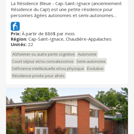
La Résidence Bleue - Cap-Saint-Ignace (anciennement
Résidence du Cap!) est une petite résidence pour
personnes âgées autonomes et semi-autonomes
située au coeur du magnifique village de Cap-Saint-
Ignace. Elle réunit au maximum 22 résidents dans un
milieu des plus agréables, où tout le monde se
Prix:
À partir de 886$ par mois
Région:
Cap-Saint-Ignace, Chaudière-Appalaches
connait. Notre mission? Permettre aux aînés de
Unités:
22
demeurer dans leur communauté en leur offrant un
milieu de vie chaleureux et des services de qualité, à
Alzheimer ou autre perte cognitive
Autonome
un coût abordable. Contactez-nous pour une visite dès
Court séjour et/ou convalescence
Semi-autonome
aujourd'hui!
Déficience intellectuelle et\ou physique
Évolutive
Résidence privée pour aînés