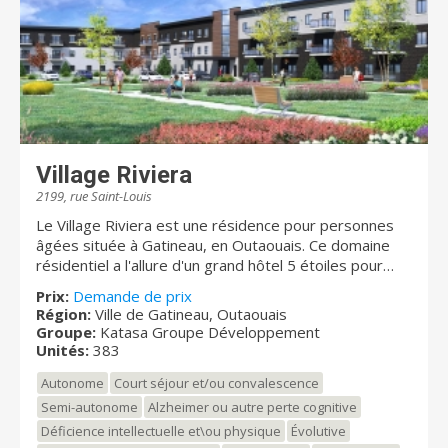
personnel dévoué!
Village Riviera
2199, rue Saint-Louis
Le Village Riviera est une résidence pour personnes
âgées située à Gatineau, en Outaouais. Ce domaine
résidentiel a l'allure d'un grand hôtel 5 étoiles pour
gens retraités autonomes de l'Outaouais. Le Village
Prix:
Demande de prix
Riviera est situé à flanc de montagne, avec un accès à
Région:
Ville de Gatineau, Outaouais
27 acres de terrain et une vue imprenable sur les
Groupe:
Katasa Groupe Développement
villes de Gatineau et d’Ottawa ainsi que sur la rivière
Unités:
383
des Outaouais. En plus de profiter du domaine, les
Autonome
Court séjour et/ou convalescence
résidents du Village Riviera peuvent faire une
promenade de santé dans un sentier boisé. La Village
Semi-autonome
Alzheimer ou autre perte cognitive
Riviera convient aux personnes âgées autonomes et
Déficience intellectuelle et\ou physique
Évolutive
semi-autonomes. La section des soins accueille les