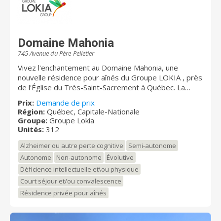
pu être atteint sans les efforts combinés de tous les
intervenants auprès des personnes que nous
desservons. » IMPORTANT: Nous avons une clientèle
en perte importante d'autonomie (Tous nos résidents
doivent obligatoirement être référés via le
Domaine Mahonia
mécanisme d'accès du CIUSSS de la Capital Nationale)
745 Avenue du Père-Pelletier
Vivez l'enchantement au Domaine Mahonia, une
nouvelle résidence pour aînés du Groupe LOKIA , près
de l'Église du Très-Saint-Sacrement à Québec. La
résidence offre 249 appartements autonomes et
Prix:
Demande de prix
semi-autonomes au total, dont 100 unités de type 3-
Région:
Québec, Capitale-Nationale
1/2 et 4-1/2 disponibles pour la location. À long terme
Groupe:
Groupe Lokia
des studios seront également disponibles dans une
Unités:
312
unité de soins de 63 places destinée à accueillir des
Alzheimer ou autre perte cognitive
Semi-autonome
aînés souffrant de pertes cognitives ou de limitations
physiques. Le complexe comptera au total 312 unités.
Autonome
Non-autonome
Évolutive
Un stationnement souterrain de 130 places sera
Déficience intellectuelle et\ou physique
accessible pour les résidents. De multiples espaces
Court séjour et/ou convalescence
verts, dont un arboretum unique au Canada situé
Résidence privée pour aînés
directement dans la cour de la résidence, permettront
de profiter des bienfaits du grand air. À l'intérieur, on
retrouvera une salle à manger avec service aux