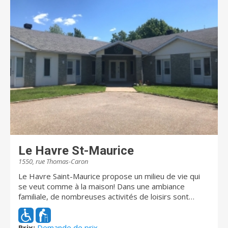
tables, une pharmacie/dépanneur, une salle de loisirs,
un cinéma, une chapelle, une bibliothèque, une salle
d’entraînement et une piscine.
Le Havre St-Maurice
1550, rue Thomas-Caron
Le Havre Saint-Maurice propose un milieu de vie qui
se veut comme à la maison! Dans une ambiance
familiale, de nombreuses activités de loisirs sont
offertes. Nous sommes fiers de vous offrir des
services personalisés adaptés aux personnes vivants
avec des troubles cognitifs et de démence. Nous
Prix:
Demande de prix