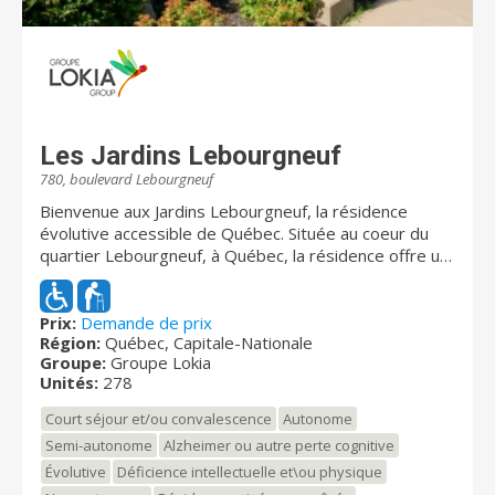
Les Jardins Lebourgneuf
780, boulevard Lebourgneuf
Bienvenue aux Jardins Lebourgneuf, la résidence
évolutive accessible de Québec. Située au coeur du
quartier Lebourgneuf, à Québec, la résidence offre un
environnement sécuritaire comblant les besoins des
aînés semi-autonomes et en perte d'autonomie
cognitive. Nous savons nous adapter aux besoins des
Prix:
Demande de prix
Région:
Québec, Capitale-Nationale
résidents. D’ailleurs, beaucoup de services de soins
Groupe:
Groupe Lokia
sont disponibles à la carte. Le personnel qualifié et
Unités:
278
courtois des Jardins Lebourgneuf vous accueille avec
plaisir dans le plus grand respect. Découvrez un
Court séjour et/ou convalescence
Autonome
complexe d’habitations reposant, bordé d’un
Semi-autonome
Alzheimer ou autre perte cognitive
magnifique aménagement et situé à proximité de
Évolutive
Déficience intellectuelle et\ou physique
nombreux services : pharmacie, cliniques médicale et