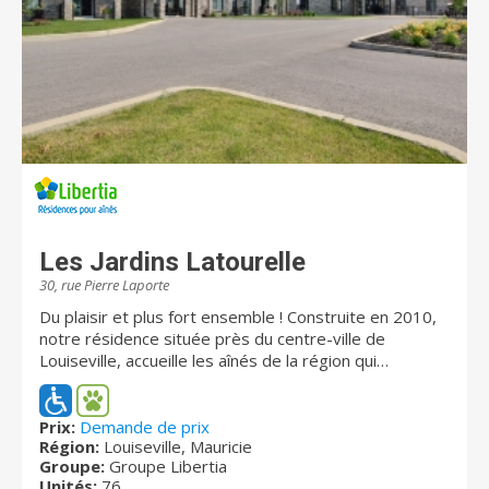
Les Jardins Latourelle
30, rue Pierre Laporte
Du plaisir et plus fort ensemble ! Construite en 2010,
notre résidence située près du centre-ville de
Louiseville, accueille les aînés de la région qui
souhaitent vivre dans un environnement familial et
chaleureux. Composée de 77 unités locatives au total,
notre résidence est composée de deux secteurs
Prix:
Demande de prix
Région:
Louiseville, Mauricie
distincts : Le premier volet est composé de 42
Groupe:
Groupe Libertia
studios et appartements (3 et demi et 4 et demi)
Unités:
76