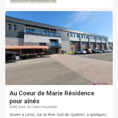
Ressource intermédiaire (RI)
autonomes, semi autonomes ou en perte
d’autonomie. Nos professionnels qualifiés veilleront
sur vous durant toutes les étapes subséquentes de
votre vie et ce peut importe votre évolution car votre
quiétude est notre préoccupation première. Plusieurs
forfaits sont disponibles selon vos besoins. Nos
professionnel de la santé sauront combler vos
besoins et ce, de façon personnalisée et attentionnée
à des prix dès plus concurrentiels. De plus, plusieurs
choix et types d’hébergements meublés vous sont
offerts afin de satisfaire vos nécessités en habitation.
Offrez-vous un véritable réconfort de l’esprit ! Les
Résidences CRP.com Bien plus que de simples
résidences ! à St-césaire et Cowansville
Au Coeur de Marie Résidence
pour aînés
9248, boul. du Centre Hospitalier
Située à Lévis, sur la Rive-Sud de Québec, à quelques