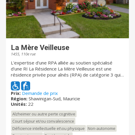
La Mère Veilleuse
1455, 110e rue
L'expertise d'une RPA alliée au soutien spécialisé
d'une RI La Résidence La Mère Veilleuse est une
résidence privée pour aînés (RPA) de catégorie 3 qui a
su évoluer pour répondre aux besoins croissants de la
communauté. Cette année, nous sommes fiers d'avoir
converti 12 places en Ressource Intermédiaire (RI)
Prix:
Demande de prix
Région:
Shawinigan-Sud, Mauricie
dédiées spécifiquement à une clientèle vivant avec
Unités:
22
une déficience intellectuelle (DI) ou un trouble du
spectre de l'autisme (TSA). Un milieu de vie inclusif et
Alzheimer ou autre perte cognitive
sécuritaire Notre résidence offre un environnement
Court séjour et/ou convalescence
hybride unique où le confort d'un milieu de vie
Déficience intellectuelle et\ou physique
Non-autonome
résidentiel rencontre la rigueur d'un encadrement
clinique spécialisé. En tant que RPA de catégorie 3,