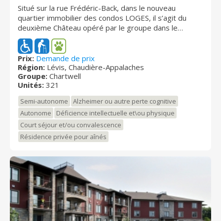
Situé sur la rue Frédéric-Back, dans le nouveau
quartier immobilier des condos LOGES, il s’agit du
deuxième Château opéré par le groupe dans le
secteur de Saint-Nicolas à Lévis. Érigé sur 14 étages
et comprenant 321 unités, le bâtiment profitera d’un
aménagement moderne avec des espaces communs
Prix:
Demande de prix
Région:
Lévis, Chaudière-Appalaches
intérieurs et extérieurs diversifiés incluant de
Groupe:
Chartwell
nombreux avantages pour le plus grand plaisir des
Unités:
321
futurs résidents. On peut notamment mentionner des
services comme la télémédecine, une pharmacie, un
Semi-autonome
Alzheimer ou autre perte cognitive
dépanneur, un stationnement intérieur, une piscine et
Autonome
Déficience intellectuelle et\ou physique
une salle de quilles, un gym, un salon de détente, des
Court séjour et/ou convalescence
tables de billard et des tables de jeu, un cinéma et un
golf virtuel, un salon de coiffure et d’esthétique, et
Résidence privée pour aînés
bien d’autres encore. Venez découvrir Chartwell des
Chutes II, on vous le dit, le bonheur est ici!