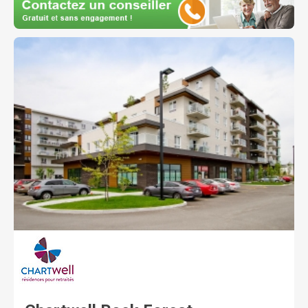
variés sont également offerts afin de divertir le
quotidien de tous et chacun. Notre résidence est
située à proximité des services tels que la Place Saint-
Eustache, l’Hôpital Saint-Eustache, les supermarchés,
pharmacies, cinéma et restaurants. Chez Chartwell,
notre vision Dédiés à votre MIEUX-ÊTRE est bien plus
qu'une simple phrase; c'est une priorité absolue. Nous
tenons à ce que nos résidents sachent que les soins
et les services qui leur sont offerts dans les
résidences Chartwell leur permettront de mener une
vie heureuse, enrichissante et saine. Il est primordial
que les familles soient rassurées que leurs proches
évoluent dans un environnement sûr et qu'ils
participent à la vie quotidienne dans nos résidences
selon leurs envies et leurs intérêts. Chartwell offre un
éventail complet de résidences pour retraités. Il s'agit
du plus important propriétaire et gestionnaire de
résidences pour retraités au Canada. Au Québec,
Chartwell compte plus de 10 000 résidents et emploie
environ 3 000 employés. Pour de plus amples
renseignements, visitez chartwell.com