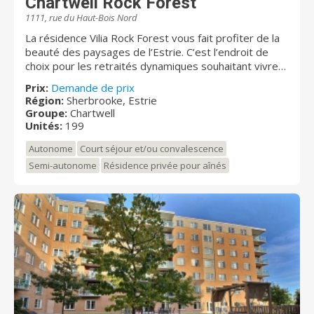
Chartwell Rock Forest
1111, rue du Haut-Bois Nord
La résidence Vilia Rock Forest vous fait profiter de la
beauté des paysages de l’Estrie. C’est l’endroit de
choix pour les retraités dynamiques souhaitant vivre
leur retraite pleinement. Une panoplie d’activités vous
Prix:
Demande de prix
y attend ; yoga, conférences ou après-midi en
Région:
Sherbrooke, Estrie
musique, il y en a pour tous les goûts ! Venez
Groupe:
Chartwell
découvrir les espaces modernes et lumineux et
Unités:
199
l’environnement exceptionnel que vous réserve la
Autonome
Court séjour et/ou convalescence
résidence.
Semi-autonome
Résidence privée pour aînés