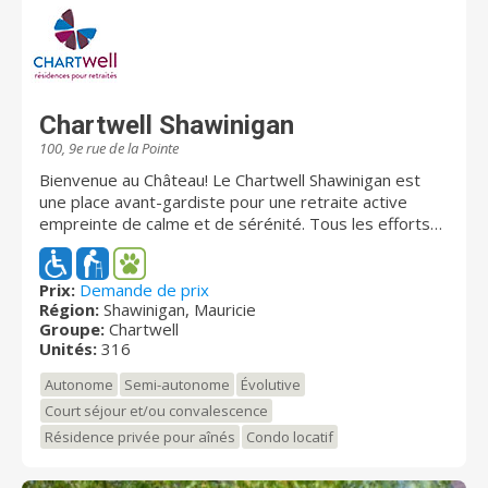
Chartwell Shawinigan
100, 9e rue de la Pointe
Bienvenue au Château! Le Chartwell Shawinigan est
une place avant-gardiste pour une retraite active
empreinte de calme et de sérénité. Tous les efforts
sont mis en place pour vous offrir des services
parfaitement adaptés à vos besoins. Notre milieu
s'adapte à votre rythme de vie. Le complexe est
Prix:
Demande de prix
Région:
Shawinigan, Mauricie
situé sur la 9e rue de la Pointe. Il se trouve à
Groupe:
Chartwell
proximité de la piste cyclable, de l'hôtel de ville, de
Unités:
316
l'église Saint-Pierre et de plusieurs services et
commerces. La résidence se caractérise par sa vue
Autonome
Semi-autonome
Évolutive
exceptionnelle sur la rivière Saint-Maurice et sur le
Court séjour et/ou convalescence
centre-ville de Shawinigan. La vue est imprenable peu
Résidence privée pour aînés
Condo locatif
importe l'appartement choisi. L'expérience client est
exceptionnelle. Le complexe offre 316 unités (285
appartements et 31 unités de soins) Il est ouvert