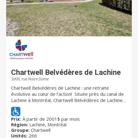
Chartwell Belvédères de Lachine
3000, rue Notre Dame
Chartwell Belvédères de Lachine : une retraite
évolutive au cœur de l’action! Située près du canal de
Lachine à Montréal, Chartwell Belvédères de Lachine
donne accès à un îlot de verdure aux charmes
riverains, tout en étant à proximité des commodités
pratiques des environs. La résidence offre un vaste
Prix:
À partir de 2001$ par mois
Région:
Lachine, Montréal
choix d’appartements pour les retraités autonomes,
Groupe:
Chartwell
allant du studio au 4 ½, assorti d’une gamme de soins
Unités:
266
pour personnes semi-autonomes ou qui vivent avec