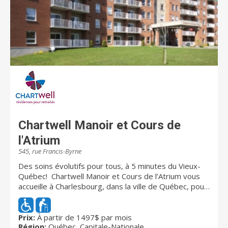
propriétaire et gestionnaire de résidences pour
retraités au Canada. Au Québec, Chartwell compte
plus de 10 000 résidents et emploie environ 3 000
employés. Pour de plus amples renseignements,
visitez chartwell.com
Chartwell Manoir et Cours de
l'Atrium
545, rue Francis-Byrne
Des soins évolutifs pour tous, à 5 minutes du Vieux-
Québec! Chartwell Manoir et Cours de l’Atrium vous
accueille à Charlesbourg, dans la ville de Québec, pour
vous faire vivre votre retraite avec le
professionnalisme que lui confère sa vaste expérience
auprès des retraités. Nos résidents autonomes et
Prix:
À partir de 1497$ par mois
Région:
Québec, Capitale-Nationale
semiautonomes forment, avec les employés, une