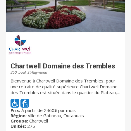
Chartwell Domaine des Trembles
250, boul. St-Raymond
Bienvenue à Chartwell Domaine des Trembles, pour
une retraite de qualité supérieure Chartwell Domaine
des Trembles est située dans le quartier du Plateau, à
Gatineau, dans le secteur de Hull. Donnant accès au
parc de la Gatineau et à de nombreux commerces,
vous y trouverez le meilleur de la vie urbaine, près de
Prix:
À partir de 2460$ par mois
Région:
Ville de Gatineau, Outaouais
la nature. Les retraités actifs qui souhaitent maintenir
Groupe:
Chartwell
leur mode de vie se sentiront chez eux dans notre
Unités:
275
résidence à l’ambiance raffinée. Réputée pour sa