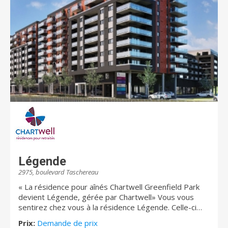
Légende
2975, boulevard Taschereau
« La résidence pour aînés Chartwell Greenfield Park
devient Légende, gérée par Chartwell» Vous vous
sentirez chez vous à la résidence Légende. Celle-ci
compte 368 appartements allant du studio au 4 ½,
Prix:
Demande de prix
incluant 35 unités de soins pour les personnes semi-