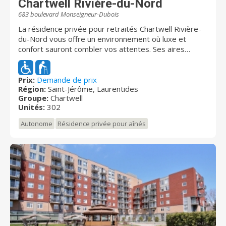
Chartwell compte plus de 10 000 résidents et emploie
Chartwell Rivière-du-Nord
environ 3 000 employés. Pour de plus amples
683 boulevard Monseigneur-Dubois
renseignements, visitez chartwell.com
La résidence privée pour retraités Chartwell Rivière-
du-Nord vous offre un environnement où luxe et
confort sauront combler vos attentes. Ses aires
communes modernes vous offriront une panoplie
d’activités pour agrémenter vos journées. Dès votre
arrivée, vous vous sentirez chez vous grâce à
Prix:
Demande de prix
Région:
Saint-Jérôme, Laurentides
l’ambiance accueillante et à l’amabilité de notre équipe.
Groupe:
Chartwell
Unités:
302
Autonome
Résidence privée pour aînés