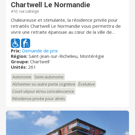
Chartwell Le Normandie
410, rue Laberge
Chaleureuse et stimulante, la résidence privée pour
retraités Chartwell Le Normandie vous permettra de
vivre une retraite épanouie au cœur de la ville de
Saint-Jean-sur-Richelieu, reconnue pour sa qualité de
vie remarquable et la richesse de son offre culturelle.
Les services évolutifs offerts à la résidenceVilia Saint-
Prix:
Demande de prix
Région:
Saint-Jean-sur-Richelieu, Montérégie
Jean s'ajustent à vos besoins, tant aujourd'hui que
Groupe:
Chartwell
demain. L’atmosphère amicale et dynamique en fait
Unités:
261
une résidence où il fait bon vivre !
Autonome
Semi-autonome
Alzheimer ou autre perte cognitive
Évolutive
Court séjour et/ou convalescence
Résidence privée pour aînés