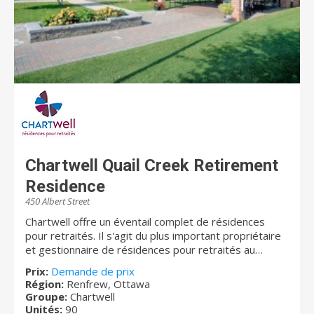
Chartwell Quail Creek Retirement
Residence
450 Albert Street
Chartwell offre un éventail complet de résidences
pour retraités. Il s'agit du plus important propriétaire
et gestionnaire de résidences pour retraités au
Canada. Au Québec, Chartwell compte plus de 10 000
Prix:
Demande de prix
résidents et emploie environ 3 000 personnes qui
Région:
Renfrew, Ottawa
adhèrent à sa vision « Dédiés à votre mieux-être ».
Groupe:
Chartwell
Pour de plus amples renseignements, veuillez visiter
Unités:
90