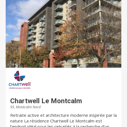
Chez Chartwell, notre vision Dédiés à votre MIEUX-
ÊTRE est bien plus qu'une simple phrase; c'est une
priorité absolue. Nous tenons à ce que nos résidents
sachent que les soins et les services qui leur sont
offerts dans les résidences Chartwell leur
permettront de mener une vie heureuse,
enrichissante et saine. Il est primordial que les familles
soient rassurées que leurs proches évoluent dans un
environnement sûr et qu'ils participent à la vie
quotidienne dans nos résidences selon leurs envies et
leurs intérêts. Chartwell offre un éventail complet de
résidences pour retraités. Il s'agit du plus important
propriétaire et gestionnaire de résidences pour
retraités au Canada. Au Québec, Chartwell compte
plus de 10 000 résidents et emploie environ 3 000
employés. Pour de plus amples renseignements,
visitez chartwell.com
Chartwell Le Montcalm
95, Montcalm Nord
Retraite active et architecture moderne inspirée par la
nature La résidence Chartwell Le Montcalm est
l’endroit idéal pour les retraités à la recherche d’un