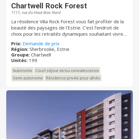
visitez chartwell.com
Chartwell Rock Forest
1111, rue du Haut-Bois Nord
La résidence Vilia Rock Forest vous fait profiter de la
beauté des paysages de l’Estrie. C’est l’endroit de
choix pour les retraités dynamiques souhaitant vivre
leur retraite pleinement. Une panoplie d’activités vous
Prix:
Demande de prix
y attend ; yoga, conférences ou après-midi en
Région:
Sherbrooke, Estrie
musique, il y en a pour tous les goûts ! Venez
Groupe:
Chartwell
découvrir les espaces modernes et lumineux et
Unités:
199
l’environnement exceptionnel que vous réserve la
Autonome
Court séjour et/ou convalescence
résidence.
Semi-autonome
Résidence privée pour aînés