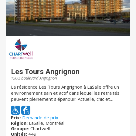
Les Tours Angrignon
1500, boulevard Angrignon
La résidence Les Tours Angrignon à LaSalle offre un
environnement sain et actif dans lequel les retraités
peuvent pleinement s'épanouir. Actuelle, chic et
sécuritaire, elle offre à ses retraités une vie de
quartier enrichissante, à deux pas du Carrefour
Angrignon, de la station de métro Angrignon et du plus
Prix:
Demande de prix
Région:
LaSalle, Montréal
bel espace vert de Montréal - le parc Angrignon. Nos
Groupe:
Chartwell
appartements, nos services et nos aires communes
Unités:
449
répondent à vos besoins et intérêts en vous