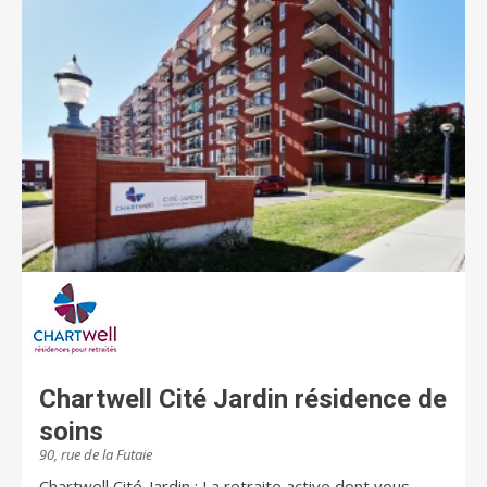
simple phrase; c'est une priorité absolue. Nous tenons
à ce que nos résidents sachent que les soins et les
services qui leur sont offerts dans les résidences
Chartwell leur permettront de mener une vie
heureuse, enrichissante et saine. Il est primordial que
les familles soient rassurées que leurs proches
évoluent dans un environnement sûr et qu'ils
participent à la vie quotidienne dans nos résidences
selon leurs envies et leurs intérêts. Chartwell offre un
éventail complet de résidences pour retraités. Il s'agit
du plus important propriétaire et gestionnaire de
résidences pour retraités au Canada. Au Québec,
Chartwell compte plus de 10 000 résidents et emploie
environ 3 000 employés. Pour de plus amples
renseignements, visitez chartwell.com
Chartwell Cité Jardin résidence de
soins
90, rue de la Futaie
Chartwell Cité-Jardin : La retraite active dont vous