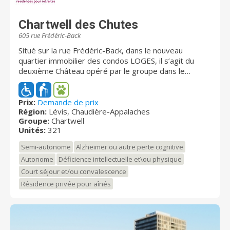
Chartwell des Chutes
605 rue Frédéric-Back
Situé sur la rue Frédéric-Back, dans le nouveau
quartier immobilier des condos LOGES, il s’agit du
deuxième Château opéré par le groupe dans le
secteur de Saint-Nicolas à Lévis. Érigé sur 14 étages
et comprenant 321 unités, le bâtiment profitera d’un
aménagement moderne avec des espaces communs
Prix:
Demande de prix
Région:
Lévis, Chaudière-Appalaches
intérieurs et extérieurs diversifiés incluant de
Groupe:
Chartwell
nombreux avantages pour le plus grand plaisir des
Unités:
321
futurs résidents. On peut notamment mentionner des
services comme la télémédecine, une pharmacie, un
Semi-autonome
Alzheimer ou autre perte cognitive
dépanneur, un stationnement intérieur, une piscine et
Autonome
Déficience intellectuelle et\ou physique
une salle de quilles, un gym, un salon de détente, des
Court séjour et/ou convalescence
tables de billard et des tables de jeu, un cinéma et un
golf virtuel, un salon de coiffure et d’esthétique, et
Résidence privée pour aînés
bien d’autres encore. Venez découvrir Chartwell des
Chutes II, on vous le dit, le bonheur est ici!