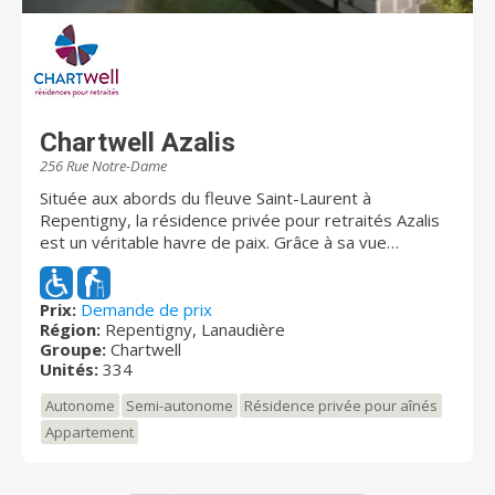
Chartwell Azalis
256 Rue Notre-Dame
Située aux abords du fleuve Saint-Laurent à
Repentigny, la résidence privée pour retraités Azalis
est un véritable havre de paix. Grâce à sa vue
panoramique exceptionnelle et ses parcs
environnants, vous vous sentirez immergé dans la
nature tout en profitant des commodités urbaines.
Prix:
Demande de prix
Région:
Repentigny, Lanaudière
L'architecture moderne, le design élégant de la
Groupe:
Chartwell
résidence, ainsi que la variété d'appartements
Unités:
334
répondent à tous les besoins.
Autonome
Semi-autonome
Résidence privée pour aînés
Appartement