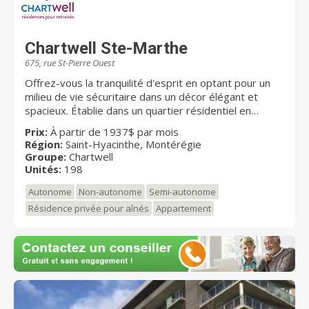
Chartwell Ste-Marthe
675, rue St-Pierre Ouest
Offrez-vous la tranquilité d'esprit en optant pour un
milieu de vie sécuritaire dans un décor élégant et
spacieux. Établie dans un quartier résidentiel en
bordure de la rivière Yamaska, Chartwell Ste-Marthe
Prix:
À partir de 1937$ par mois
est une chaleureuse résidence pour retraités alliant
Région:
Saint-Hyacinthe, Montérégie
authenticité et confort. Elle propose aux aînés
Groupe:
Chartwell
autonomes et semi-autonomes un choix de studios et
Unités:
198
d’appartements 3 ½ et 4 ½ et une gamme de soins
Autonome
Non-autonome
Semi-autonome
évolutifs. Notre résidence est située près du
centreville de Saint-Hyacinthe, reconnu pour ses
Résidence privée pour aînés
Appartement
événements culturels et gourmands ainsi que ses
activités de plein air. Chartwell Ste-Marthe est
desservie par le transport en commun, des
autoroutes et une gare, facilitant les déplacements
vers les restaurants et commerces avoisinants. De
plus, l’accès aux espaces verts des environs et la
quiétude qu’ils procurent sont bien appréciés de tous.