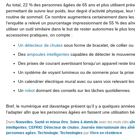
Au total, 22 % des personnes âgées de 65 ans et plus utilisent pré
permettant de suivre leur poids, leur degré d’activité physique, leur 
routine de sommeil. Ce nombre augmentera certainement dans les
l’enquête a relevé un pourcentage impressionnant de 55 % des aîné
utiliser un outil similaire dans le but de rester autonomes le plus l
accessoires pratiques, on compte :
Un détecteur de chutes
sous forme de bracelet, de collier o
Des
ampoules intelligentes
capables de détecter le mouvemen
Des prises de courant avertissant lorsqu’un appareil reste b
Un système de voyant lumineux ou de sonnerie pour la pris
Un calendrier électrique mural avec ou sans voix relevant le
Un
robot
donnant des conseils sur les tâches quotidiennes.
Bref, le numérique est davantage présent qu’il y a quelques années. 
l’adapter afin que les personnes âgées en fassent une utilisation bé
Dans
Nouvelles
,
Santé et mieux être
,
Soins à domicile
avec les mots clés
aîn
intelligentes
,
CEFRIO
,
Détecteur de chutes
,
Journée internationale des aîn
personnes agées
,
Technologie
,
Technologies
par
Vivre en résidence