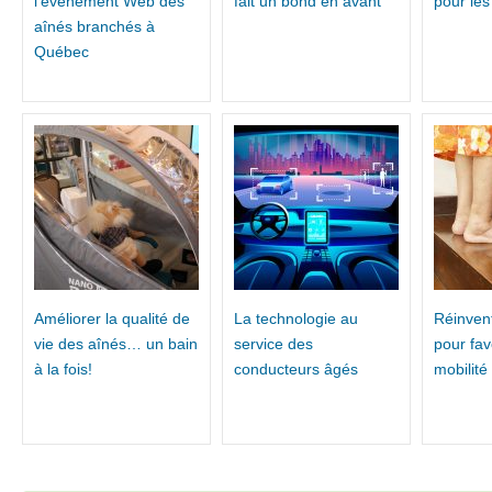
l’événement Web des
fait un bond en avant
pour les
aînés branchés à
Québec
Améliorer la qualité de
La technologie au
Réinvent
vie des aînés… un bain
service des
pour fav
à la fois!
conducteurs âgés
mobilité