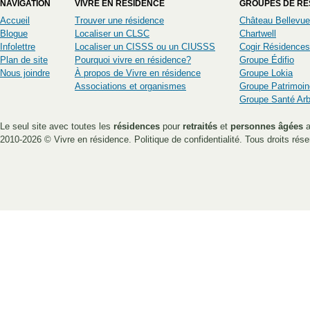
NAVIGATION
VIVRE EN RÉSIDENCE
GROUPES DE RÉ
Accueil
Trouver une résidence
Château Bellevue
Blogue
Localiser un CLSC
Chartwell
Infolettre
Localiser un CISSS ou un CIUSSS
Cogir Résidences
Plan de site
Pourquoi vivre en résidence?
Groupe Édifio
Nous joindre
À propos de Vivre en résidence
Groupe Lokia
Associations et organismes
Groupe Patrimoin
Groupe Santé Ar
Le seul site avec toutes les
résidences
pour
retraités
et
personnes âgées
a
2010-2026 ©
Vivre en résidence
.
Politique de confidentialité
. Tous droits rése