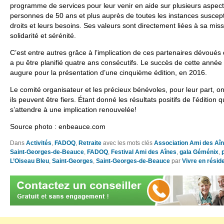
programme de services pour leur venir en aide sur plusieurs aspects
personnes de 50 ans et plus auprès de toutes les instances suscept
droits et leurs besoins. Ses valeurs sont directement liées à sa mission
solidarité et sérénité.
C’est entre autres grâce à l’implication de ces partenaires dévoués
a pu être planifié quatre ans consécutifs. Le succès de cette année e
augure pour la présentation d’une cinquième édition, en 2016.
Le comité organisateur et les précieux bénévoles, pour leur part, ont 
ils peuvent être fiers. Étant donné les résultats positifs de l’édition 
s’attendre à une implication renouvelée!
Source photo : enbeauce.com
Dans
Activités
,
FADOQ
,
Retraite
avec les mots clés
Association Ami des Aî
Saint-Georges-de-Beauce
,
FADOQ
,
Festival Ami des Aînes
,
gala Géménix
,
L’Oiseau Bleu
,
Saint-Georges
,
Saint-Georges-de-Beauce
par
Vivre en résid