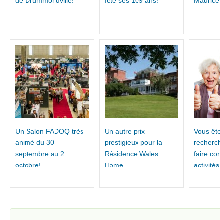
de Drummondville!
fêté ses 109 ans!
Maurice
Un Salon FADOQ très
Un autre prix
Vous ête
animé du 30
prestigieux pour la
recherc
septembre au 2
Résidence Wales
faire co
octobre!
Home
activité