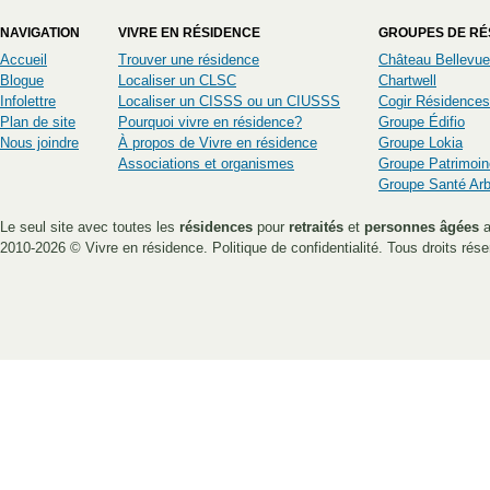
NAVIGATION
VIVRE EN RÉSIDENCE
GROUPES DE RÉ
Accueil
Trouver une résidence
Château Bellevue
Blogue
Localiser un CLSC
Chartwell
Infolettre
Localiser un CISSS ou un CIUSSS
Cogir Résidences
Plan de site
Pourquoi vivre en résidence?
Groupe Édifio
Nous joindre
À propos de Vivre en résidence
Groupe Lokia
Associations et organismes
Groupe Patrimoin
Groupe Santé Ar
Le seul site avec toutes les
résidences
pour
retraités
et
personnes âgées
a
2010-2026 ©
Vivre en résidence
.
Politique de confidentialité
. Tous droits rése