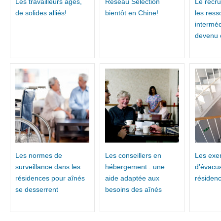
Les travailleurs âgés,
Réseau Sélection
Le recr
de solides alliés!
bientôt en Chine!
les ress
interméd
devenu c
Les normes de
Les conseillers en
Les exe
surveillance dans les
hébergement : une
d’évacu
résidences pour aînés
aide adaptée aux
résiden
se desserrent
besoins des aînés