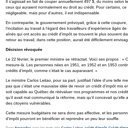
Il s’agissait en fait de couper annuellement 497 $, du moins selon l
ceux qui auraient normalement eu droit au crédit. Pour certains, ce
négligeable, mais pour d’autres, il est indispensable.
En contrepartie, le gouvernement prévoyait, grâce à cette coupure, f
l’incitation au travail à l’égard des travailleurs d’expérience âgés de
aînés qui ont accès au crédit d’impôt se trouvent le plus souvent dan
retour au travail, dans cette position, aurait été difficilement envisa
Décision révoquée
Le 22 février, le premier ministre se rétractait. Voici ses propos : « C’
mesure-là. Les personnes nées en 1951, en 1952 et en 1953 contin
crédits d’impôt, comme c’était le cas auparavant. »
Le ministre Carlos Leitao, pour sa part, justifiait l’idée d’une telle 
pas que c’était une mauvaise idée de revoir un crédit d’impôt mis en
soit capable au Québec de réévaluer nos programmes et nos crédits d
qu’il avait mal communiqué la réforme, mais qu’il concevait qu’elle au
des citoyens vulnérables.
Cette mesure budgétaire ne sera donc pas effective, et les personne
d’impôt pourront en bénéficier et reprendre un peu leur souffle.
Dans
Nouvelles
avec les mots clés
Carlos Leitao
,
crédit d'impôt
,
Crédit d’im