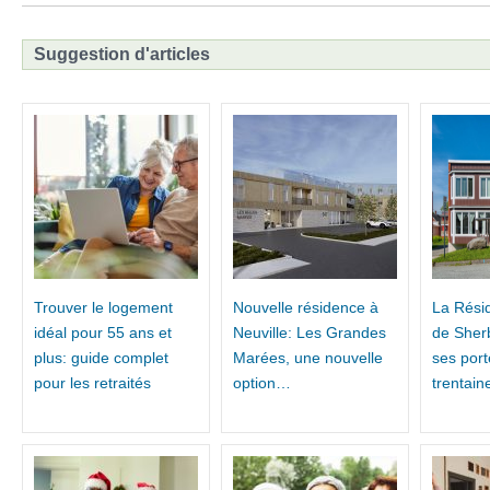
Suggestion d'articles
Trouver le logement
Nouvelle résidence à
La Rési
idéal pour 55 ans et
Neuville: Les Grandes
de Sher
plus: guide complet
Marées, une nouvelle
ses por
pour les retraités
option…
trentai