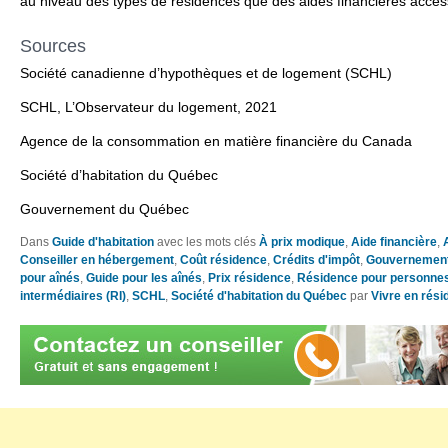
au niveau des types de résidences que des aides financières acces
Sources
Société canadienne d’hypothèques et de logement (SCHL)
SCHL, L’Observateur du logement, 2021
Agence de la consommation en matière financière du Canada
Société d’habitation du Québec
Gouvernement du Québec
Dans
Guide d'habitation
avec les mots clés
À prix modique
,
Aide financière
,
Conseiller en hébergement
,
Coût résidence
,
Crédits d'impôt
,
Gouvernement
pour aînés
,
Guide pour les aînés
,
Prix résidence
,
Résidence pour personne
intermédiaires (RI)
,
SCHL
,
Société d'habitation du Québec
par
Vivre en rés