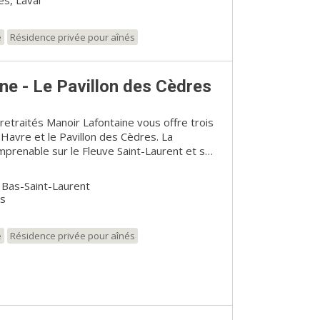
s, Laval
e
Résidence privée pour aînés
ne - Le Pavillon des Cèdres
retraités Manoir Lafontaine vous offre trois
 Havre et le Pavillon des Cèdres. La
mprenable sur le Fleuve Saint-Laurent et sur
oup. Une vaste cour extérieure aménagée avec
ttend! L’aménagement du Manoir, avec son
 Bas-Saint-Laurent
ade d’eau et ses magnifiques arbres, saura
es
s invitant à la détente.
e
Résidence privée pour aînés