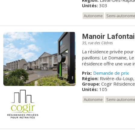
Région:
Laval-Des-Rapide
Unités:
303
Autonome
Semi-autonom
Manoir Lafontai
35, rue des Cèdres
La résidence privée pour 
pavillons: Le Domaine, Le
résidence offre une vue i
la ville de Rivière-du-L
Prix:
Demande de prix
des balançoires vous y a
Région:
Rivière-du-Loup,
jardin intérieur, sa casc
Groupe:
Cogir Résidenc
vous charmer, tout en vou
Unités:
105
Autonome
Semi-autonom