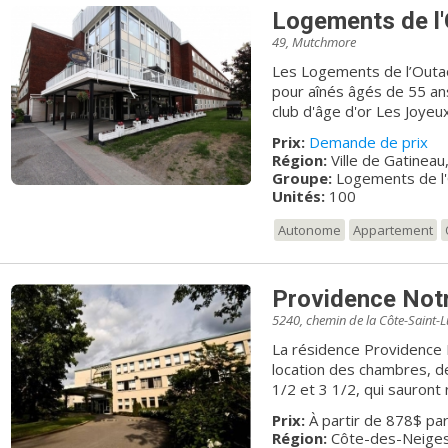
Logements de l'
49, Mutchmore
Les Logements de l’Outao
pour aînés âgés de 55 ans 
club d'âge d'or Les Joyeux retraités! Notre éta
près de toutes les commo
Prix:
Demande de prix
restaurants, épiceries (La
Région:
Ville de Gatineau
Provigo etc.) stations d
Groupe:
Logements de l
etc. Tous à distance de m
Unités:
100
commun à la porte.
Autonome
Appartement
Providence Not
5240, chemin de la Côte-Saint-L
La résidence Providence
location des chambres, d
1/2 et 3 1/2, qui sauront
vous pourrez évoluer grâc
Prix:
À partir de 878$ pa
place. Possibilité de 1 à 3 repas équilibrés par jour Activités
Région:
Côte-des-Neiges