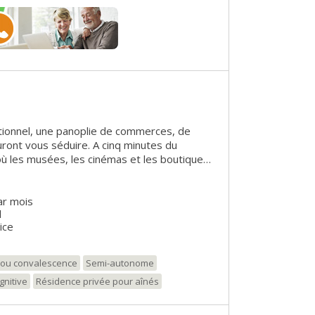
ionnel, une panoplie de commerces, de
 séduire. A cinq minutes du
où les musées, les cinémas et les boutiques
iterez de cet écrin exceptionnel pour votre
 paix et de tranquillité ! Ambiance Île
ar mois
e 252 unités d'habitation conçues pour
l
incomparable.
ice
t/ou convalescence
Semi-autonome
gnitive
Résidence privée pour aînés