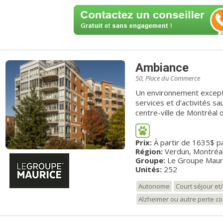
Ambiance
50, Place du Commerce
Un environnement except
services et d'activités sauront vous
centre-ville de Montréal 
vous attendent, vous prof
plus grand bonheur… un oasis de
Prix:
À partir de 1635$ p
des Sœurs propose plus d
Région:
Verdun, Montréa
offrir une qualité de vie 
Groupe:
Le Groupe Maur
Unités:
252
Autonome
Court séjour e
Alzheimer ou autre perte co