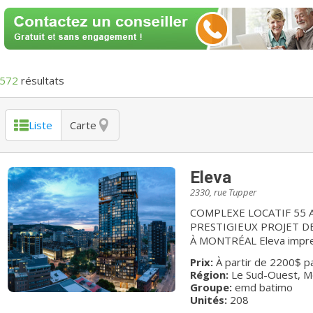
572
résultats
Liste
Carte
Eleva
2330, rue Tupper
COMPLEXE LOCATIF 55 ANS ET + / BIENVE
PRESTIGIEUX PROJET 
À MONTRÉAL Eleva impressionne et capte l'imaginaire. Spécialement
conçu pour les retraités 
Prix:
À partir de 2200$ p
style de vie alliant confort, s
Région:
Le Sud-Ouest, M
magnifiques condominiums 
Groupe:
emd batimo
du 2½ au 5½, sont réparti
Unités:
208
conçu intelligemment avec