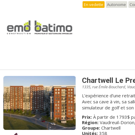
finitions et de la nouvelle réali
En vedette
Autonome
Co
Eleva est construit à mêm
enfants, à l’intersection
Atwater. Il se trouve dan
Montréal située à proximi
commodités en plus d’offr
le fleuve, le centre-ville ainsi que W
de vos envies.
Chartwell Le Pr
1335, rue Émile-Bouchard, Vaud
L’expérience d’une retrai
Avec sa cave à vin, sa sal
simulateur de golf et son
autant d’occasions aux ré
Prix:
À partir de 1793$ p
détendre dans un environ
Région:
Vaudreuil-Dorion
un vaste choix de studio
Groupe:
Chartwell
repas délicieux et nutriti
Unités:
358