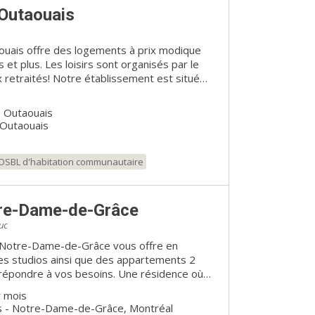
Outaouais
uais offre des logements à prix modique
et plus. Les loisirs sont organisés par le
blissement est situé
dités. Transport en commun à la porte,
 Boite à Grain, IGA, Walmart, Super C, Maxi,
, Outaouais
'essence, garages, dépanneurs, pharmacies,
'Outaouais
arche et accessibles par transport en
OSBL d'habitation communautaire
re-Dame-de-Grâce
uc
 Notre-Dame-de-Grâce vous offre en
es studios ainsi que des appartements 2
 répondre à vos besoins. Une résidence où
e à nos différents services offerts sur
r mois
 - Notre-Dame-de-Grâce, Montréal