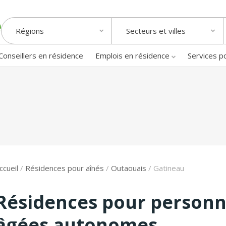
Régions
Secteurs et villes
Conseillers en résidence
Emplois en résidence
Services p
ccueil
/
Résidences pour aînés
/
Outaouais
/
Gatineau
Résidences pour person
âgées autonomes