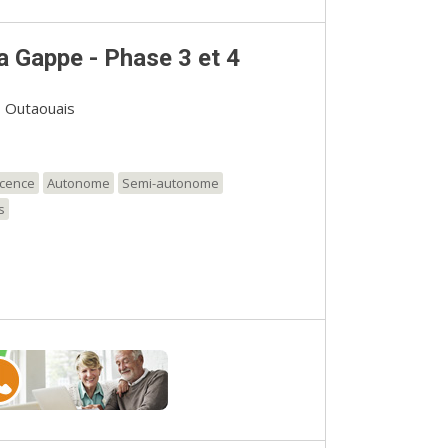
a Gappe - Phase 3 et 4
, Outaouais
scence
Autonome
Semi-autonome
s