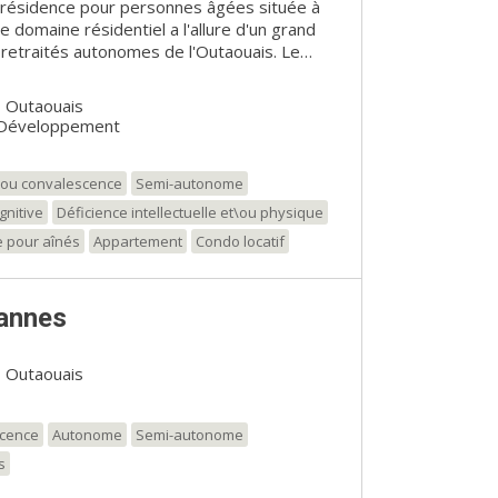
e résidence pour personnes âgées située à
 domaine résidentiel a l'allure d'un grand
 retraités autonomes de l'Outaouais. Le
 à flanc de montagne, avec un accès à 27
ue imprenable sur les villes de Gatineau et
, Outaouais
rivière des Outaouais. En plus de profiter du
 Développement
 Village Riviera peuvent faire une
n sentier boisé. La Village Riviera convient
onomes et semi-autonomes. La section des
t/ou convalescence
Semi-autonome
 non autonomes et les personnes atteintes
gnitive
Déficience intellectuelle et\ou physique
. Les portes de cette unité sont codées afin
e pour aînés
Appartement
Condo locatif
résidents.
annes
, Outaouais
scence
Autonome
Semi-autonome
s