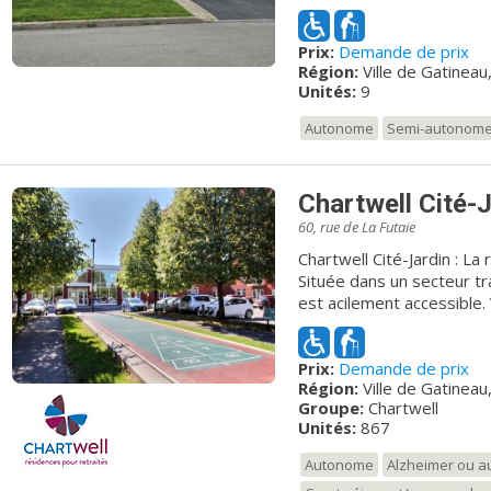
La résidence compte 6 ch
manger, une cuisine, 2 toi
Prix:
Demande de prix
Elle est située tout près 
Région:
Ville de Gatineau
sécuritaire et très tranqui
Unités:
9
portée. Un petit paradi
Autonome
Semi-autonom
Chartwell Cité-
60, rue de La Futaie
Chartwell Cité-Jardin : La
Située dans un secteur tra
est acilement accessible
la maison de la culture, au
magasiner aux Promenade
Prix:
Demande de prix
semiautonomes trouveront
Région:
Ville de Gatineau
d’appartements 3½, 4½ et
Groupe:
Chartwell
pour les personnes vivant 
Unités:
867
salons de coiffure et d’es
cinéma, le piano et la tab
Autonome
Alzheimer ou au
nos résidents. Ils peuven