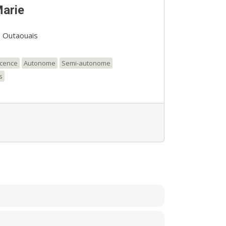
Marie
, Outaouais
scence
Autonome
Semi-autonome
s