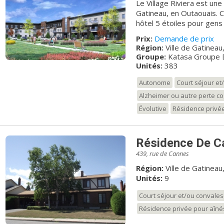
Le Village Riviera est un
Gatineau, en Outaouais. Ce
hôtel 5 étoiles pour gens
Village Riviera est situé
Prix:
Demande de prix
acres de terrain et une v
Région:
Ville de Gatineau
d’Ottawa ainsi que sur la 
Groupe:
Katasa Groupe
domaine, les résidents du
Unités:
383
promenade de santé dans u
aux personnes âgées aut
Autonome
Court séjour e
soins accueille les aînés
Alzheimer ou autre perte co
de la maladie d’Alzheimer
Évolutive
Résidence privé
d’assurer la sécurité des 
Résidence De C
439, rue de Cannes
Région:
Ville de Gatineau
Unités:
9
Court séjour et/ou convale
Résidence privée pour aîné