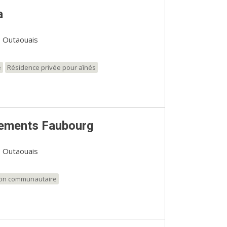
a
, Outaouais
e
Résidence privée pour aînés
ements Faubourg
, Outaouais
ion communautaire