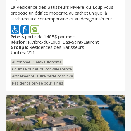
La Résidence des Bâtisseurs Rivière-du-Loup vous
propose un édifice moderne au cachet unique, à
l’architecture contemporaine et au design intérieur
haut de gamme. Elle comporte notamment un vaste
hall d’entrée, un salon d’accueil avec foyer électrique,
des espaces communs climatisés et des ascenseurs.
Prix:
À partir de 1485$ par mois
Région:
Rivière-du-Loup, Bas-Saint-Laurent
Les résidents bénéficient aussi d’une terrasse
Groupe:
Résidences des Bâtisseurs
extérieure aménagée et d’une vue imprenable sur le
Unités:
211
Fleuve Saint-Laurent.
Autonome
Semi-autonome
Court séjour et/ou convalescence
Alzheimer ou autre perte cognitive
Résidence privée pour aînés