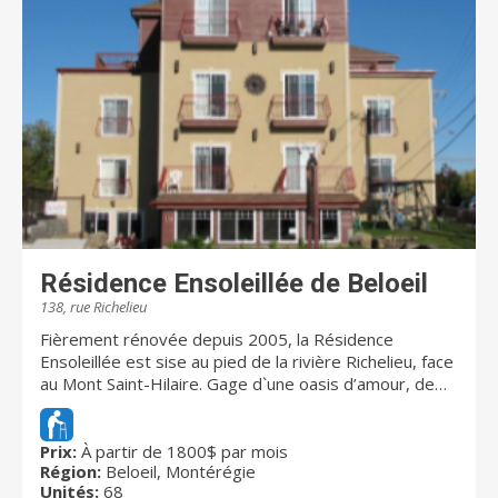
Résidence Ensoleillée de Beloeil
138, rue Richelieu
Fièrement rénovée depuis 2005, la Résidence
Ensoleillée est sise au pied de la rivière Richelieu, face
au Mont Saint-Hilaire. Gage d`une oasis d’amour, de
paix et de sécurité, la résidence accueille 68
personnes âgées autonomes ou semi-autonomes.
Une unité protégée accueille 11 résidents en toute
Prix:
À partir de 1800$ par mois
Région:
Beloeil, Montérégie
sécurité. Cette unité s'adresse aux personnes qui
Unités:
68
nécessitent une assistance soutenue pour accomplir