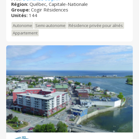
Région:
Québec, Capitale-Nationale
résidents et employés en fait une résidence
Groupe:
Cogir Résidences
accueillante où il fait bon vivre !
Unités:
144
Autonome
Semi-autonome
Résidence privée pour aînés
Appartement