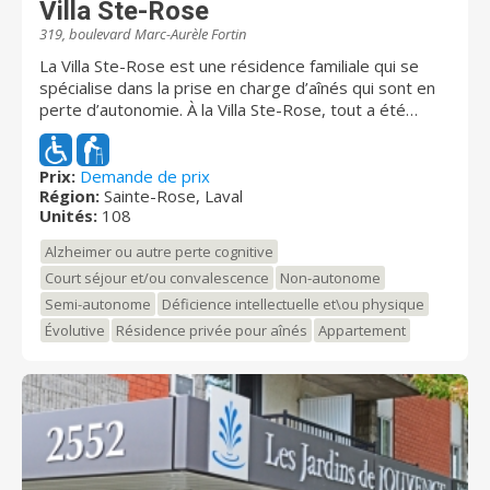
Villa Ste-Rose
319, boulevard Marc-Aurèle Fortin
La Villa Ste-Rose est une résidence familiale qui se
spécialise dans la prise en charge d’aînés qui sont en
perte d’autonomie. À la Villa Ste-Rose, tout a été
pensé pour permettre aux résidents de se sentir
bien, comme à la maison, au sein de la grande famille
de la Villa Ste-Rose. Le décor est chaleureux, familier
Prix:
Demande de prix
Région:
Sainte-Rose, Laval
et rassurant. L’aménagement des espaces favorise
Unités:
108
les occasions d’être actif et contribue
significativement à l’amélioration de la qualité de vie.
Alzheimer ou autre perte cognitive
La Villa Ste-Rose offre une multitude d’aires de vie
Court séjour et/ou convalescence
Non-autonome
entièrement climatisées et des pièces très
Semi-autonome
Déficience intellectuelle et\ou physique
ensoleillées à grandes fenestrations. La Villa Ste-Rose
est une construite selon les plus hautes normes du
Évolutive
Résidence privée pour aînés
Appartement
code du bâtiment, et est entièrement adaptée pour
satisfaire les besoins des aînés à mobilité réduite. La
Villa Ste-Rose se distingue par son architecture
innovatrice, sa structure en béton armé et
entièrement giclée ainsi que son système d'échangeur
d'air qui assure un changement complet de l'air à tous
les 2 heures ainsi que des chambres à pression