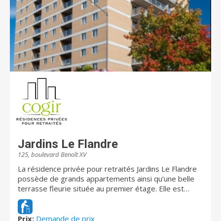
Jardins Le Flandre
125, boulevard Benoît XV
La résidence privée pour retraités Jardins Le Flandre
possède de grands appartements ainsi qu’une belle
terrasse fleurie située au premier étage. Elle est
située dans un quartier en constante évolution près
de la rivière Saint-Charles, et se trouve à proximité de
tous les services. L’atmosphère amicale entre
Prix:
Demande de prix