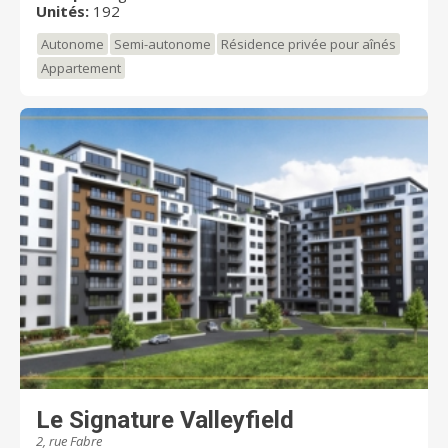
sentiers de randonnée et des pistes cyclables à
Unités:
192
proximité !
Autonome
Semi-autonome
Résidence privée pour aînés
Appartement
Le Signature Valleyfield
2, rue Fabre