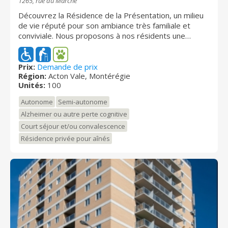
1265, rue du Marché
Découvrez la Résidence de la Présentation, un milieu
de vie réputé pour son ambiance très familiale et
conviviale. Nous proposons à nos résidents une
formule tout inclus qui vise à répondre à leurs besoins.
Notre solide équipe en place depuis plusieurs années
dispensent services et soins avec dévouement et
Prix:
Demande de prix
Région:
Acton Vale, Montérégie
attention. La Résidence de la Présentation a obtenu
Unités:
100
la Reconnaissance Qualité Logi-être plus, le plus haut
niveau de reconnaissance Logi-être pour l’excellence
Autonome
Semi-autonome
de ses services. Cette distinction a été décernée par
Alzheimer ou autre perte cognitive
la FADOQ, le plus important regroupement volontaire
Court séjour et/ou convalescence
d’aînés au Québec!
Résidence privée pour aînés