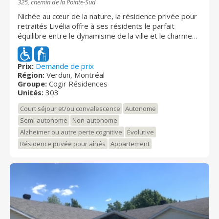
325, chemin de la Pointe-Sud
Nichée au cœur de la nature, la résidence privée pour
retraités Livélia offre à ses résidents le parfait
équilibre entre le dynamisme de la ville et le charme
de la vie de quartier. Située sur la pointe sud de l’Île
des Soeurs, la résidence jouit d’une vue imprenable
sur le fleuve Saint-Laurent et le centre-ville de
Prix:
Demande de prix
Région:
Verdun, Montréal
Montréal. La résidence propose une variété de
Groupe:
Cogir Résidences
services personnalisés, un menu gastronomique et
Unités:
303
une décoration élégante, qui donnent l'impression
d'être en vacances chez soi. Vous serez charmés par
Court séjour et/ou convalescence
Autonome
l'atmosphère accueillante, le design moderne et la
Semi-autonome
Non-autonome
qualité des services offerts.
Alzheimer ou autre perte cognitive
Évolutive
Résidence privée pour aînés
Appartement