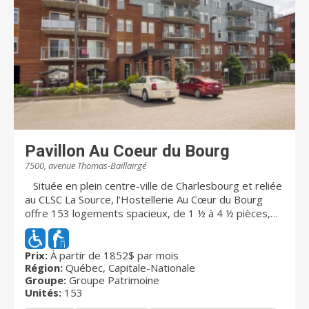
Pavillon Au Coeur du Bourg
7500, avenue Thomas-Baillairgé
Située en plein centre-ville de Charlesbourg et reliée
au CLSC La Source, l’Hostellerie Au Cœur du Bourg
offre 153 logements spacieux, de 1 ½ à 4 ½ pièces,
adaptés à une clientèle autonome et semi-autonome.
Les appartements sont aménagés de façon
fonctionnelle afin d’assurer votre confort. Son
Prix:
À partir de 1852$ par mois
Région:
Québec, Capitale-Nationale
personnel compétent et expérimenté, soucieux de
Groupe:
Groupe Patrimoine
favoriser et de maintenir le plus longtemps possible
Unités:
153
votre autonomie, vous prodiguera des services de