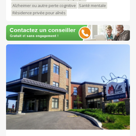
Alzheimer ou autre perte cognitive
Santé mentale
https://www.facebook.com/HavreSaintMaurice/ Venez
nous rencontrer!
Résidence privée pour aînés