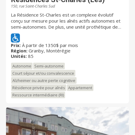
150, rue Saint-Charles Sud
La Résidence St-Charles est un complexe évolutif
conçu sur mesure pour les aînés actifs autonomes et
semi-autonomes. De plus, une unité prothétique de
12 chambres nous permet d'accueillir une clientèle
avec problèmes cognitifs (Alzheimer ou autres) en
offrant une gamme de services complète dans un
Prix:
À partir de 1350$ par mois
Région:
Granby, Montérégie
environnement stimulant. De plus, vous pouvez
Unités:
85
bénéficier d'un hébergement temporaire pour un répit
et nous accueillons aussi des gens en convalescence.
Autonome
Semi-autonome
N'hésitez pas à prendre un rendez-vous! Au plaisir de
Court séjour et/ou convalescence
vous rencontrer, L'équipe de Résidence St-Charles
Alzheimer ou autre perte cognitive
Résidence privée pour aînés
Appartement
Ressource intermédiaire (RI)