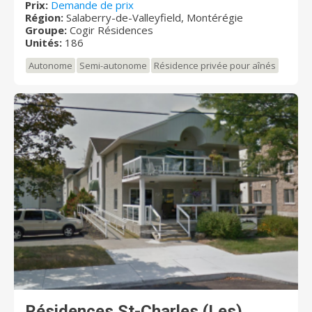
des belles journées d’été. Des échanges et des rires
Prix:
Demande de prix
Région:
Salaberry-de-Valleyfield, Montérégie
dans un environnement agréable sont au rendez-vous.
Groupe:
Cogir Résidences
Unités:
186
Autonome
Semi-autonome
Résidence privée pour aînés
Résidences St-Charles (Les)