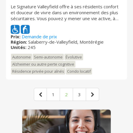
Le Signature Valleyfield offre à ses résidents confort
et douceur de vivre dans un environnement des plus
sécuritaires. Vous pouvez y mener une vie active, à
votre rythme, dans le plus grand respect de votre
intimité. Que ce soit pour la qualité des repas, la
diversité des activités, les nombreuses commodités
Prix:
Demande de prix
Région:
Salaberry-de-Valleyfield, Montérégie
ou les soins de santé, nous assurons des services
Unités:
245
répondant aux souhaits de tous.
Autonome
Semi-autonome
Évolutive
Alzheimer ou autre perte cognitive
Résidence privée pour aînés
Condo locatif
1
2
3