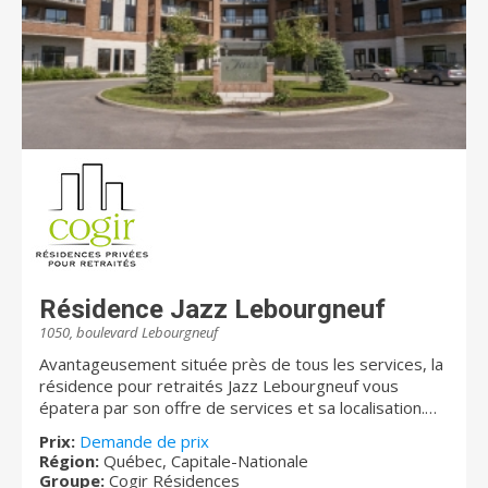
Résidence Jazz Lebourgneuf
1050, boulevard Lebourgneuf
Avantageusement située près de tous les services, la
résidence pour retraités Jazz Lebourgneuf vous
épatera par son offre de services et sa localisation.
Une très belle cour fleurie, une qualité de nourriture
Prix:
Demande de prix
supérieure et du personnel dévoué vous y attendent.
Région:
Québec, Capitale-Nationale
Pour les amateurs de plein air, vous y trouverez des
Groupe:
Cogir Résidences