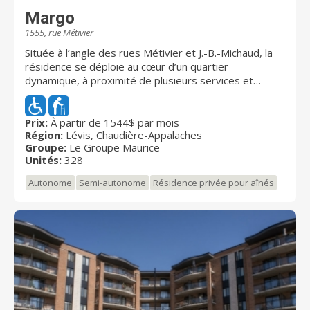
Margo
1555, rue Métivier
Située à l’angle des rues Métivier et J.-B.-Michaud, la
résidence se déploie au cœur d’un quartier
dynamique, à proximité de plusieurs services et
commerces. Ce complexe résidentiel comprend 305
appartements-services, allant du studio au 5 1/2, et
23 unités de soins. S’ajoutant aux bibliothèques,
Prix:
À partir de 1544$ par mois
Région:
Lévis, Chaudière-Appalaches
piscine, salle d’activité et salle à manger avec service
Groupe:
Le Groupe Maurice
aux tables, les vastes aires de détente et de loisirs
Unités:
328
de la résidence comprennent aussi un superbe salon
panoramique au 9e étage. Celui-ci permet de profiter
Autonome
Semi-autonome
Résidence privée pour aînés
de points de vue uniques sur la ville. Une salle de
quilles, des tables de billard, une plage avec
luminothérapie, un simulateur de golf et un bistro sont
également à la disposition des résidents.