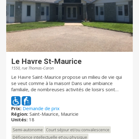
Le Havre St-Maurice
1550, rue Thomas-Caron
Le Havre Saint-Maurice propose un milieu de vie qui
se veut comme à la maison! Dans une ambiance
familiale, de nombreuses activités de loisirs sont
offertes. Nous sommes fiers de vous offrir des
services personalisés adaptés aux personnes vivants
avec des troubles cognitifs et de démence. Nous
Prix:
Demande de prix
Région:
Saint-Maurice, Mauricie
sommes certifiés comme résidence sécuritaire pour
Unités:
18
les personnes faisant de l'errance. (Portes codées et
grande cours avec potagers, cloturée) Pour avoir une
Semi-autonome
Court séjour et/ou convalescence
meilleure idée de qui nous sommes, suivez nous sur
Déficience intellectuelle et\ou physique
facebook :