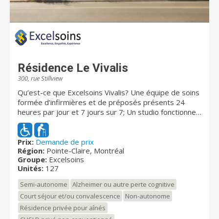
Résidence Le Vivalis
300, rue Stillview
Qu’est-ce que Excelsoins Vivalis? Une équipe de soins
formée d’infirmières et de préposés présents 24
heures par jour et 7 jours sur 7; Un studio fonctionnel :
chambre privée avec salle de bain complète, évier,
comptoir, réfrigérateur et climatisation; Des visites
régulières de médecins dans le confort de votre
Prix:
Demande de prix
Région:
Pointe-Claire, Montréal
studio; Des repas préparés avec attention, servis
Groupe:
Excelsoins
selon vos besoins; Un programme d’activités varié et
Unités:
127
adapté, offert par une équipe dédiée et compétente;
Un bâtiment spacieux et sécuritaire avec gicleurs,
Semi-autonome
Alzheimer ou autre perte cognitive
détecteurs de fumée, de chaleur et de monoxyde de
Court séjour et/ou convalescence
Non-autonome
carbone; Des cloches d’appel et des aides à la mobilité
Résidence privée pour aînés
dans tous les studios; Un endroit facile d’accès, à deux