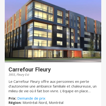
Carrefour Fleury
3955, Fleury Est
Le Carrefour Fleury offre aux personnes en perte
d’autonomie une ambiance familiale et chaleureuse, un
milieu de vie où il fait bon vivre. L'équipe en place
assure la sécurité des résidents 24 heures sur 24 et
Prix:
Demande de prix
une tranquillité d’esprit pour leurs proches. Nous
Région:
Montréal-Nord, Montréal
offrons avec la collaboration du CLSC des soins de