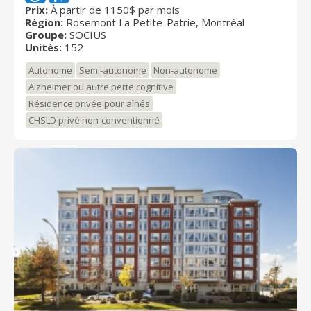
un mode de vie privilégié dans un milieu urbain
Prix:
À partir de 1150$ par mois
Région:
Rosemont La Petite-Patrie, Montréal
exceptionnel, puisque situé dans le quadrilatère
Groupe:
SOCIUS
historique des usines Angus, autrefois propriétaires
Unités:
152
du Canadian Pacifique, lequel fait partie du territoire
du CSSS Lucille-Teasdale.
Autonome
Semi-autonome
Non-autonome
Alzheimer ou autre perte cognitive
Résidence privée pour aînés
CHSLD privé non-conventionné