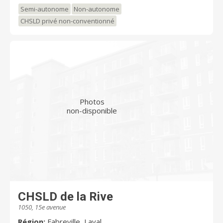
qualité, avec un personnel qualifié. Aussi : un choix de
Semi-autonome
Non-autonome
menus variés à chaque jour et des activités au
CHSLD privé non-conventionné
minimum 2 fois par jour pour stimuler leur motricité et
leurs intérêts.
Photos
non-disponible
CHSLD de la Rive
1050, 15e avenue
Région:
Fabreville, Laval