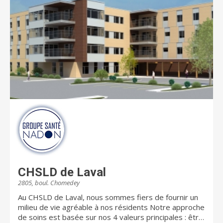
requérant de l’assistance à la mobilité et à l’hygiène;
Problèmes de santé exigeant une diète particulière
(diabète, dysphagie, etc.); Autant pour :
Convalescence; Répit; Séjour à long terme
CHSLD de Laval
2805, boul. Chomedey
Au CHSLD de Laval, nous sommes fiers de fournir un
milieu de vie agréable à nos résidents Notre approche
de soins est basée sur nos 4 valeurs principales : être