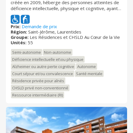
créée en 2009, héberge des personnes atteintes de
déficience intellectuelle, physique et cognitive, ayant
des besoins d’assistance et de soins. Toutes les
chambres (simples ou doubles) sont équipées de
commodités et accessoires contribuant à agrémenter
Prix:
Demande de prix
Région:
Saint-Jérôme, Laurentides
le séjour de nos résidents. Les résidents jouissent de
Groupe:
Les Résidences et CHSLD Au Cœur de la Vie
soins et services de qualité offerts par un personnel
Unités:
55
compétent et professionnel, le tout dans un
environnement sain et sécuritaire. Les Résidences au
Semi-autonome
Non-autonome
Cœur de la Vie sont agréées par le Conseil Québécois
Déficience intellectuelle et\ou physique
d’Agrément (CQA) et sont membres de l'Association
Alzheimer ou autre perte cognitive
Autonome
des ressources intermédiaires d'hébergement du
Québec (ARIHQ).
Court séjour et/ou convalescence
Santé mentale
Résidence privée pour aînés
CHSLD privé non-conventionné
Ressource intermédiaire (RI)