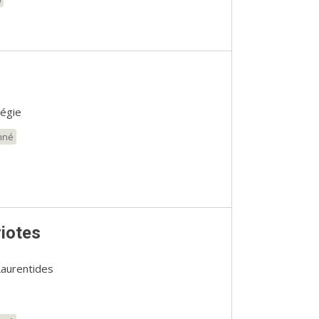
égie
nné
iotes
Laurentides