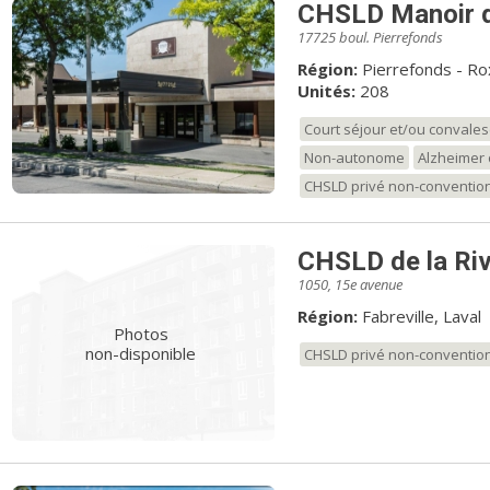
CHSLD Manoir de 
17725 boul. Pierrefonds
Région:
Pierrefonds - Ro
Unités:
208
Court séjour et/ou convale
Non-autonome
Alzheimer 
CHSLD privé non-conventio
CHSLD de la Ri
1050, 15e avenue
Région:
Fabreville, Laval
Photos
non-disponible
CHSLD privé non-conventio