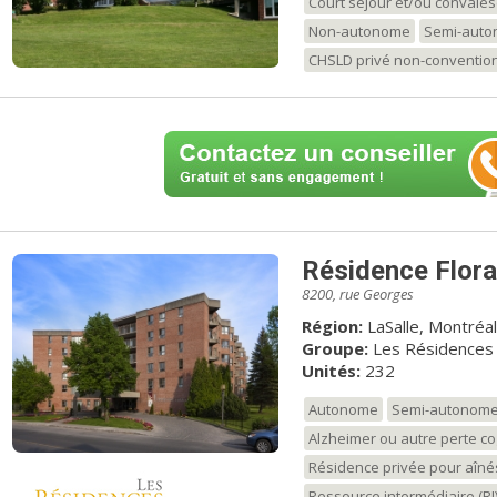
Court séjour et/ou convale
Non-autonome
Semi-aut
CHSLD privé non-conventio
Résidence Flora
8200, rue Georges
Région:
LaSalle, Montréal
Groupe:
Les Résidences 
Unités:
232
Autonome
Semi-autonom
Alzheimer ou autre perte co
Résidence privée pour aîné
Ressource intermédiaire (RI