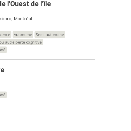
l'Ouest de l'île
xboro, Montréal
scence
Autonome
Semi-autonome
ou autre perte cognitive
nné
ve
nné