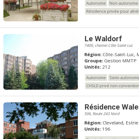
Autonome
Non-autonome
Résidence privée pour aîné
Le Waldorf
7400, chemin Côte-Saint-Luc
Région:
Côte-Saint-Luc, 
Groupe:
Gestion MMTP
Unités:
212
Autonome
Semi-autonom
CHSLD privé non-conventio
Résidence Wal
506, Route 243 Nord
Région:
Cleveland, Estrie
Unités:
196