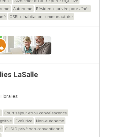
scence
Alzheimer ou autre perte cognitive
onome
Autonome
Résidence privée pour aînés
nné
OSBL d'habitation communautaire
lies LaSalle
Floralies
e
Court séjour et/ou convalescence
gnitive
Évolutive
Non-autonome
s
CHSLD privé non-conventionné
)