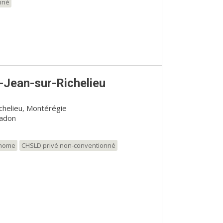
nné
-Jean-sur-Richelieu
ichelieu, Montérégie
adon
onome
CHSLD privé non-conventionné