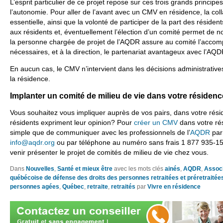
L’esprit particulier de ce projet repose sur ces trois grands principes
l’autonomie. Pour aller de l’avant avec un CMV en résidence, la col
essentielle, ainsi que la volonté de participer de la part des résiden
aux résidents et, éventuellement l’élection d’un comité permet de no
la personne chargée de projet de l’AQDR assure au comité l’accom
nécessaires, et à la direction, le partenariat avantageux avec l’AQD
En aucun cas, le CMV n’intervient dans les décisions administrative
la résidence.
Implanter un comité de milieu de vie dans votre résidenc
Vous souhaitez vous impliquer auprès de vos pairs, dans votre rés
résidents expriment leur opinion? Pour
créer un CMV
dans votre rés
simple que de communiquer avec les professionnels de l’
AQDR
par 
info@aqdr.org
ou par téléphone au numéro sans frais 1 877 935-1551
venir présenter le projet de comités de milieu de vie chez vous.
Dans
Nouvelles
,
Santé et mieux être
avec les mots clés
ainés
,
AQDR
,
Associ
québécoise de défense des droits des personnes retraitées et préretraitée
personnes agées
,
Québec
,
retraite
,
retraités
par
Vivre en résidence