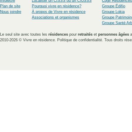
Infolettre
Localiser un CISSS ou un CIUSSS
Cogir Résidences
Plan de site
Pourquoi vivre en résidence?
Groupe Édifio
Nous joindre
À propos de Vivre en résidence
Groupe Lokia
Associations et organismes
Groupe Patrimoin
Groupe Santé Ar
Le seul site avec toutes les
résidences
pour
retraités
et
personnes âgées
a
2010-2026 ©
Vivre en résidence
.
Politique de confidentialité
. Tous droits rése