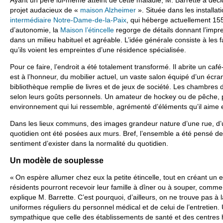
Ayant un père lui-même atteint de cette maladie, M. Barrette a déc
projet audacieux de «
maison Alzheimer
». Située dans les installat
intermédiaire Notre-Dame-de-la-Paix
, qui héberge actuellement 15
d’autonomie, la
Maison l’étincelle
regorge de détails donnant l’impre
dans un milieu habituel et agréable. L’idée générale consiste à les f
qu’ils voient les empreintes d’une résidence spécialisée.
Pour ce faire, l’endroit a été totalement transformé. Il abrite un café
est à l’honneur, du mobilier actuel, un vaste salon équipé d’un écran
bibliothèque remplie de livres et de jeux de société. Les chambres 
selon leurs goûts personnels. Un amateur de hockey ou de pêche, 
environnement qui lui ressemble, agrémenté d’éléments qu’il aime e
Dans les lieux communs, des images grandeur nature d’une rue, d’un
quotidien ont été posées aux murs. Bref, l’ensemble a été pensé de
sentiment d’exister dans la normalité du quotidien.
Un modèle de souplesse
« On espère allumer chez eux la petite étincelle, tout en créant un
résidents pourront recevoir leur famille à dîner ou à souper, comme s
explique M. Barrette. C’est pourquoi, d’ailleurs, on ne trouve pas à 
uniformes réguliers du personnel médical et de celui de l’entretien.
sympathique que celle des établissements de santé et des centres h