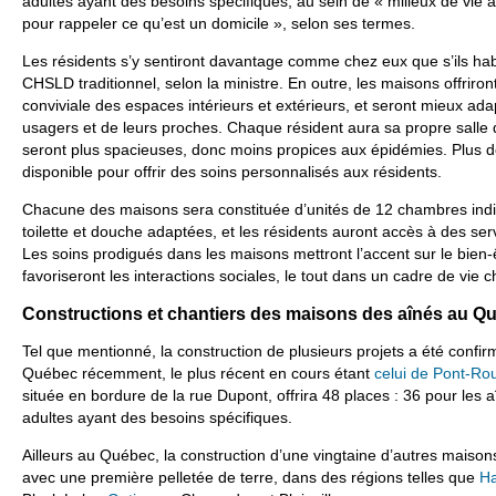
adultes ayant des besoins spécifiques, au sein de « milieux de vie
pour rappeler ce qu’est un domicile », selon ses termes.
Les résidents s’y sentiront davantage comme chez eux que s’ils hab
CHSLD traditionnel, selon la ministre. En outre, les maisons offriron
conviviale des espaces intérieurs et extérieurs, et seront mieux ad
usagers et de leurs proches. Chaque résident aura sa propre salle d
seront plus spacieuses, donc moins propices aux épidémies. Plus 
disponible pour offrir des soins personnalisés aux résidents.
Chacune des maisons sera constituée d’unités de 12 chambres indiv
toilette et douche adaptées, et les résidents auront accès à des serv
Les soins prodigués dans les maisons mettront l’accent sur le bien
favoriseront les interactions sociales, le tout dans un cadre de vie c
Constructions et chantiers des maisons des aînés au Q
Tel que mentionné, la construction de plusieurs projets a été conf
Québec récemment, le plus récent en cours étant
celui de Pont-Ro
située en bordure de la rue Dupont, offrira 48 places : 36 pour les a
adultes ayant des besoins spécifiques.
Ailleurs au Québec, la construction d’une vingtaine d’autres maiso
avec une première pelletée de terre, dans des régions telles que
Ha