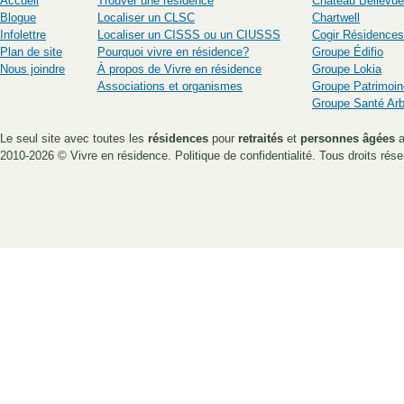
Accueil
Trouver une résidence
Château Bellevue
Blogue
Localiser un CLSC
Chartwell
Infolettre
Localiser un CISSS ou un CIUSSS
Cogir Résidences
Plan de site
Pourquoi vivre en résidence?
Groupe Édifio
Nous joindre
À propos de Vivre en résidence
Groupe Lokia
Associations et organismes
Groupe Patrimoin
Groupe Santé Ar
Le seul site avec toutes les
résidences
pour
retraités
et
personnes âgées
a
2010-2026 ©
Vivre en résidence
.
Politique de confidentialité
. Tous droits rése