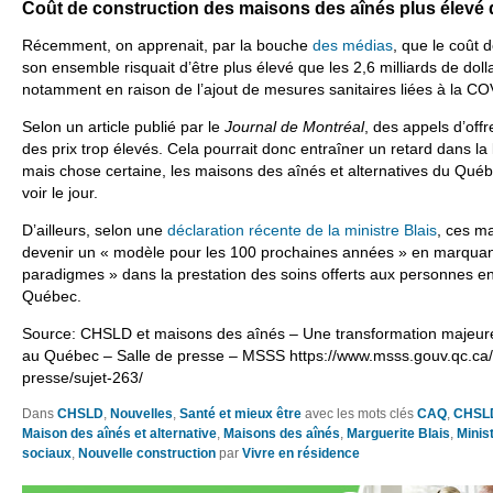
Coût de construction des maisons des aînés
plus élevé
Récemment, on apprenait, par la bouche
des médias
, que le coût 
son ensemble risquait d’être plus élevé que les 2,6 milliards de doll
notamment en raison de l’ajout de mesures sanitaires liées à la CO
Selon un article publié par le
Journal de Montréal
, des appels d’off
des prix trop élevés. Cela pourrait donc entraîner un retard dans la l
mais chose certaine, les maisons des aînés et alternatives du Québe
voir le jour.
D’ailleurs, selon une
déclaration récente de la ministre Blais
, ces m
devenir un « modèle pour les 100 prochaines années » en marqua
paradigmes » dans la prestation des soins offerts aux personnes e
Québec.
Source: CHSLD et maisons des aînés – Une transformation majeur
au Québec – Salle de presse – MSSS https://www.msss.gouv.qc.ca/m
presse/sujet-263/
Dans
CHSLD
,
Nouvelles
,
Santé et mieux être
avec les mots clés
CAQ
,
CHSL
Maison des aînés et alternative
,
Maisons des aînés
,
Marguerite Blais
,
Minis
sociaux
,
Nouvelle construction
par
Vivre en résidence