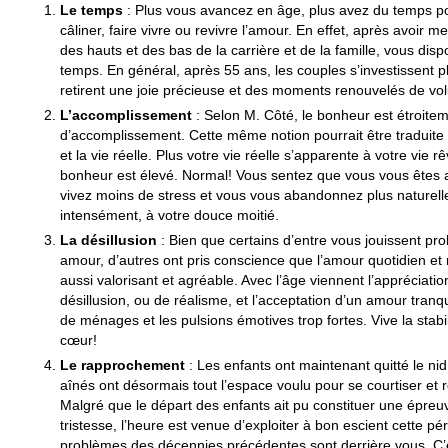
Le temps
: Plus vous avancez en âge, plus avez du temps po
câliner, faire vivre ou revivre l’amour. En effet, après avoir 
des hauts et des bas de la carrière et de la famille, vous di
temps. En général, après 55 ans, les couples s’investissent 
retirent une joie précieuse et des moments renouvelés de vol
L’accomplissement
: Selon M. Côté, le bonheur est étroiteme
d’accomplissement. Cette même notion pourrait être traduite p
et la vie réelle. Plus votre vie réelle s’apparente à votre vie r
bonheur est élevé. Normal! Vous sentez que vous vous êtes 
vivez moins de stress et vous vous abandonnez plus naturelle
intensément, à votre douce moitié.
La désillusion
: Bien que certains d’entre vous jouissent p
amour, d’autres ont pris conscience que l’amour quotidien et 
aussi valorisant et agréable. Avec l’âge viennent l’appréciati
désillusion, ou de réalisme, et l’acceptation d’un amour tranqu
de ménages et les pulsions émotives trop fortes. Vive la stabilit
cœur!
Le rapprochement
: Les enfants ont maintenant quitté le nid f
aînés ont désormais tout l’espace voulu pour se courtiser et
Malgré que le départ des enfants ait pu constituer une épreu
tristesse, l’heure est venue d’exploiter à bon escient cette p
problèmes des décennies précédentes sont derrière vous. C’