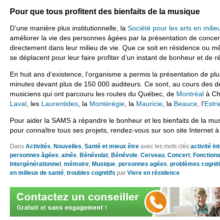
Pour que tous profitent des bienfaits de la musique
D’une manière plus institutionnelle, la
Société pour les arts en mili
améliorer la vie des personnes âgées par la présentation de concert
directement dans leur milieu de vie. Que ce soit en résidence ou mê
se déplacent pour leur faire profiter d’un instant de bonheur et de r
En huit ans d’existence, l’organisme a permis la présentation de pl
minutes devant plus de 150 000 auditeurs. Ce sont, au cours des 
musiciens qui ont parcouru les routes du Québec, de
Montréal
à Ch
Laval
, les
Laurentides
, la
Montérégie
, la
Mauricie
, la
Beauce
, l’
Estri
Pour aider la SAMS à répandre le bonheur et les bienfaits de la m
pour connaître tous ses projets, rendez-vous sur son site Internet 
Dans
Activités
,
Nouvelles
,
Santé et mieux être
avec les mots clés
activité i
personnes âgées
,
ainés
,
Bénévolat
,
Bénévole
,
Cerveau
,
Concert
,
Fonctions
Intergénérationnel
,
mémoire
,
Musique
,
personnes agées
,
problèmes cogniti
en milieux de santé
,
troubles cognitifs
par
Vivre en résidence