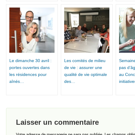
Le dimanche 30 avril :
Les comités de milieu
Semaine 
portes ouvertes dans
de vie : assurer une
pas d’âg
les résidences pour
qualité de vie optimale
au Conc
aînés…
des…
initiati
Laisser un commentaire
Votre adresse de messagerie ne sera pas publiée.
Les champs obliga