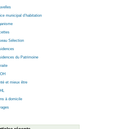
velles
ice municipal d’habitation
ganisme
cettes
seau Sélection
sidences
idences du Patrimoine
raite
OH
té et mieux être
HL
ns à domicile
yages