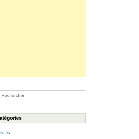
hercher
atégories
ivités