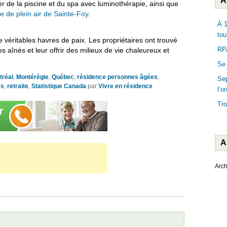
A
er de la piscine et du spa avec luminothérapie, ainsi que
 de plein air de Sainte-Foy
.
À 1
tou
 véritables havres de paix. Les propriétaires ont trouvé
RPA
s aînés et leur offrir des milieux de vie chaleureux et
Se 
tréal
,
Montérégie
,
Québec
,
résidence personnes âgées
,
Sep
és
,
retraite
,
Statistique Canada
par
Vivre en résidence
l’o
Tro
A
Arch