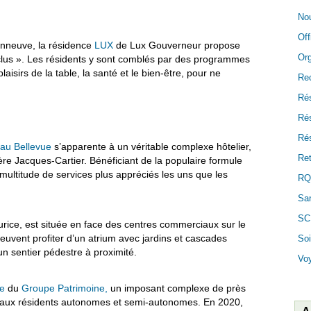
Nou
Off
nneuve, la résidence
LUX
de Lux Gouverneur propose
Or
lus ». Les résidents y sont comblés par des programmes
aisirs de la table, la santé et le bien-être, pour ne
Re
Ré
Ré
Rés
au Bellevue
s’apparente à un véritable complexe hôtelier,
Ret
ère Jacques-Cartier. Bénéficiant de la populaire formule
e multitude de services plus appréciés les uns que les
RQ
San
SC
rice, est située en face des centres commerciaux sur le
euvent profiter d’un atrium avec jardins et cascades
Soi
un sentier pédestre à proximité.
Vo
ne
du
Groupe Patrimoine,
un imposant complexe de près
e aux résidents autonomes et semi-autonomes. En 2020,