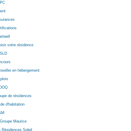
PC
ent
surances
tifications
rtwell
isir votre résidence
SLD
ncours
seiller en hébergement
plois
DOQ
oupe de résidences
de d'habitation
GM
 Groupe Maurice
 Résidences Soleil