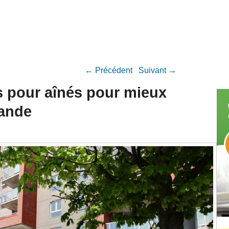
Navigation Article
←
Précédent
Suivant
→
s pour aînés pour mieux
mande