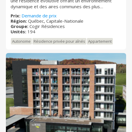
une résidence évolutive offrant un environnement
dynamique et des aires communes des plus
spacieuses. Vous apprécierez aussi la superbe cour
Prix:
Demande de prix
fleurie avec balançoires et jeux extérieurs ainsi que
Région:
Québec, Capitale-Nationale
les repas raffinés. Tout y est pour vous permettre de
Groupe:
Cogir Résidences
vivre une retraite positive, active et en sécurité.
Unités:
194
Autonome
Résidence privée pour aînés
Appartement