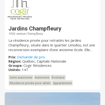
Jardins Champfleury
1950, avenue Champfleury
La résidence privée pour retraités les Jardins
Champfleury, située dans le quartier Limoilou, est une
reconversion exemplaire d’une ancienne école. Elle
vous offre de spacieux appartements lumineux. Sa
Prix:
Demande de prix
cour intérieure sera pour vous un havre de paix avec
Région:
Québec, Capitale-Nationale
ses balançoires et son jardin. Vous aimerez
Groupe:
Cogir Résidences
l’atmosphère chaleureuse et familiale qui y règne !
Unités:
147
Semi-autonome
Autonome
Évolutive
Résidence privée pour aînés
Appartement