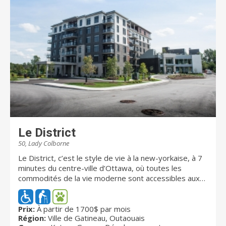
Le District
50, Lady Colborne
Le District, c’est le style de vie à la new-yorkaise, à 7
minutes du centre-ville d’Ottawa, où toutes les
commodités de la vie moderne sont accessibles aux
retraités autonomes qui cherchent des résidences de
luxe dans un milieu de vie chic, urbain et exclusif. De
plus, la salle à manger du Bistro Le District (restaurant
Prix:
À partir de 1700$ par mois
Région:
Ville de Gatineau, Outaouais
ouvert au public), située au premier étage du Club,