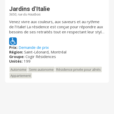
plus de 10 000 résidents et emploie environ 3 000
employés. Pour de plus amples renseignements,
Jardins d'Italie
visitez chartwell.com
5650, rue du Hautbois
Venez vivre aux couleurs, aux saveurs et au rythme
de l’Italie! La résidence est conçue pour répondre aux
besoins de ses retraités tout en respectant leur style
de vie. Vivre aux Jardins d’Italie, c’est choisir un cadre
de vie qui allie confort et vitalité dans un
environnement sécuritaire. Un cadre de vie sain et
Prix:
Demande de prix
Région:
Saint-Léonard, Montréal
dynamique où vous pourrez profiter d’une foule de
Groupe:
Cogir Résidences
services et d’activités, le tout dans le plus grand
Unités:
199
respect de votre intimité. Située au cœur de Saint-
Léonard, la résidence vous offre un service
Autonome
Semi-autonome
Résidence privée pour aînés
impeccable, autant en français, en anglais qu’en italien.
Appartement
Découvrez Jardins d’Italie et goûtez à la dolce vita!