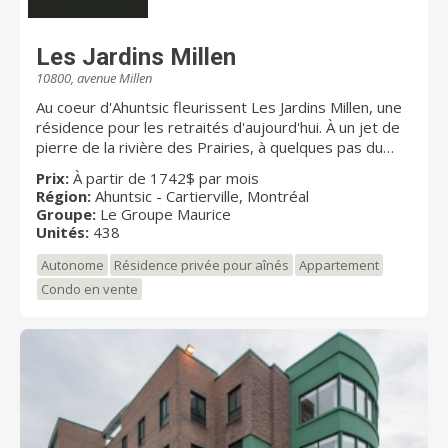
Les Jardins Millen
10800, avenue Millen
Au coeur d'Ahuntsic fleurissent Les Jardins Millen, une
résidence pour les retraités d'aujourd'hui. À un jet de
pierre de la rivière des Prairies, à quelques pas du
métro Henri-Bourassa, des commerces, des
Prix:
À partir de 1742$ par mois
restaurants du quartier et tout à côté de deux parcs
Région:
Ahuntsic - Cartierville, Montréal
verdoyants, Les Jardins Millen dispose d’une situation
Groupe:
Le Groupe Maurice
avantageuse. Cette nouvelle résidence pour retraités
Unités:
438
s’harmonise à son environnement avec sa galerie
Autonome
Résidence privée pour aînés
Appartement
commerciale intégrée comportant un accès intérieur
exclusif aux résidents. Ses jardins soigneusement
Condo en vente
aménagés et son architecture toute en légèreté
mettent en valeur la luminosité et les espaces verts.
Prix d’excellence Garantie Habitation des maîtres
bâtisseurs - 2014 Dans la catégorie des complexes
résidentiels pour personnes de 55 ans et plus, pour la
qualité de la construction et la capacité à desservir sa
clientèle.