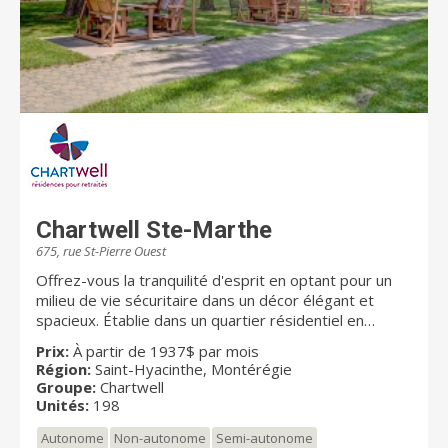
Chartwell Ste-Marthe
675, rue St-Pierre Ouest
Offrez-vous la tranquilité d'esprit en optant pour un
milieu de vie sécuritaire dans un décor élégant et
spacieux. Établie dans un quartier résidentiel en
bordure de la rivière Yamaska, Chartwell Ste-Marthe
Prix:
À partir de 1937$ par mois
est une chaleureuse résidence pour retraités alliant
Région:
Saint-Hyacinthe, Montérégie
authenticité et confort. Elle propose aux aînés
Groupe:
Chartwell
autonomes et semi-autonomes un choix de studios et
Unités:
198
d’appartements 3 ½ et 4 ½ et une gamme de soins
Autonome
Non-autonome
Semi-autonome
évolutifs. Notre résidence est située près du