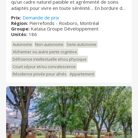
qu'un cadre naturel paisible et agrémenté de soins
adaptés pour vivre en toute sérénité… En bordure de
la Rivière-des-Prairies, cette résidence met à la
Prix:
Demande de prix
disposition des personnes, autonomes, semi-
Région:
Pierrefonds - Roxboro, Montréal
autonomes ou en perte d'autonomie des chambres et
Groupe:
Katasa Groupe Développement
des services de santé complets pour assurer leur
Unités:
186
bien-être au quotidien. Notre personnel spécialisé
Autonome
Non-autonome
Semi-autonome
vous apporte toute l'attention dont vous avez besoin
pour vous faciliter la vie et vous offrir chaleur humaine
Alzheimer ou autre perte cognitive
et réconfort dans une ambiance conviviale et
Déficience intellectuelle et\ou physique
sécuritaire. Ici, votre confort coule de source…
Court séjour et/ou convalescence
Résidence privée pour aînés
Appartement