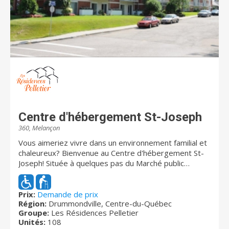
Centre d'hébergement St-Joseph
360, Melançon
Vous aimeriez vivre dans un environnement familial et
chaleureux? Bienvenue au Centre d'hébergement St-
Joseph! Située à quelques pas du Marché public
Drummondville et de la Maison des Arts, cette
résidence vous propose une variété de services et de
commodités dont vous recherchez. Cet établissement
Prix:
Demande de prix
Région:
Drummondville, Centre-du-Québec
vous offre un milieu de vie sécuritaire où vous pourrez
Groupe:
Les Résidences Pelletier
vivre, en toute quiétude, dans un climat de confiance
Unités:
108
et de sérénité. Notre personnel expérimenté et