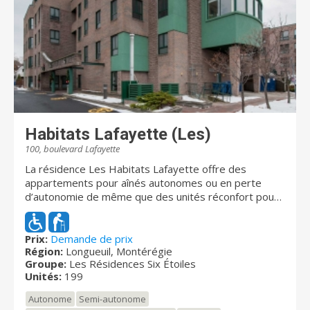
Habitats Lafayette (Les)
100, boulevard Lafayette
La résidence Les Habitats Lafayette offre des
appartements pour aînés autonomes ou en perte
d’autonomie de même que des unités réconfort pour
personnes atteintes d'Alzheimer. Notre résidence
propose un environnement chaleureux et convivial
alors que notre personnel dévoué vous assure mieux-
Prix:
Demande de prix
Région:
Longueuil, Montérégie
être et sécurité. Située à deux pas de la station de
Groupe:
Les Résidences Six Étoiles
métro Longueuil, du centre commercial Place
Unités:
199
Longueuil et des accès au pont Jacques-Cartier, notre
résidence possède une vue magnifique sur Montréal
Autonome
Semi-autonome
et présente une multitude de services pour répondre