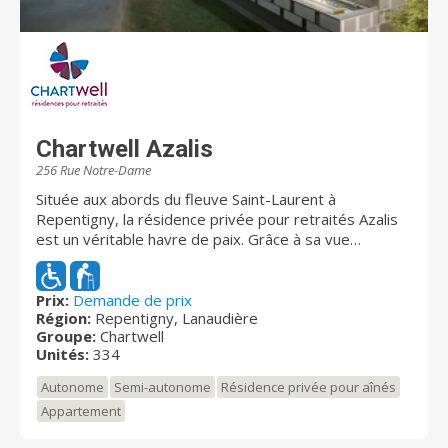
Chartwell Azalis
256 Rue Notre-Dame
Située aux abords du fleuve Saint-Laurent à
Repentigny, la résidence privée pour retraités Azalis
est un véritable havre de paix. Grâce à sa vue
panoramique exceptionnelle et ses parcs
environnants, vous vous sentirez immergé dans la
nature tout en profitant des commodités urbaines.
Prix:
Demande de prix
Région:
Repentigny, Lanaudière
L'architecture moderne, le design élégant de la
Groupe:
Chartwell
résidence, ainsi que la variété d'appartements
Unités:
334
répondent à tous les besoins.
Autonome
Semi-autonome
Résidence privée pour aînés
Appartement