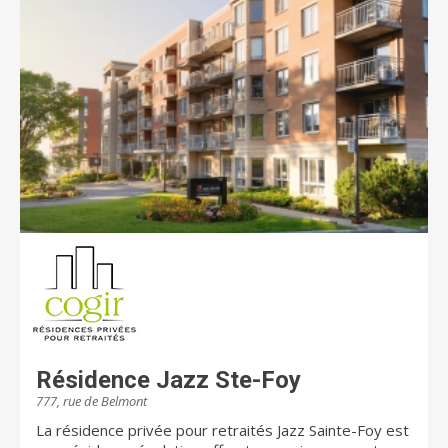
magnifiques comptoirs de quartz. Les 5
électroménagers dont le réfrigérateur, la cuisinière, le
lave-vaisselle en acier inoxydable ainsi que la laveuse
et la sécheuse sont inclus. De plus, tous nos projets
comportent des aires communes, un grand salon de
détente, une piscine, des rangements pour vélos, une
salle de mise en forme et beaucoup plus.
Résidence Jazz Ste-Foy
777, rue de Belmont
La résidence privée pour retraités Jazz Sainte-Foy est